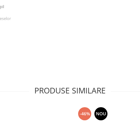
pil
ieselor
PRODUSE SIMILARE
-46%
NOU