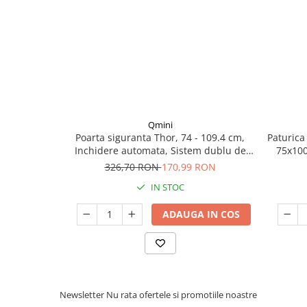
Seturi de curatenie copii
Qmini
Poarta siguranta Thor, 74 - 109.4 cm,
Paturica
Inchidere automata, Sistem dublu de
75x100
blocare, Otel
bu
326,70 RON
170,99 RON
IN STOC
ADAUGA IN COS
Newsletter
Nu rata ofertele si promotiile noastre