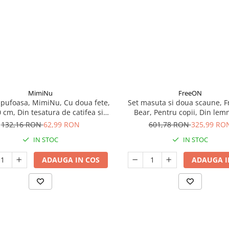
MimiNu
FreeON
 pufoasa, MimiNu, Cu doua fete,
Set masuta si doua scaune, 
 cm, Din tesatura de catifea si
Bear, Pentru copii, Din lemn
mbac, Little Ballerina Pink
132,16 RON
62,99 RON
601,78 RON
325,99 RO
IN STOC
IN STOC
ADAUGA IN COS
ADAUGA I