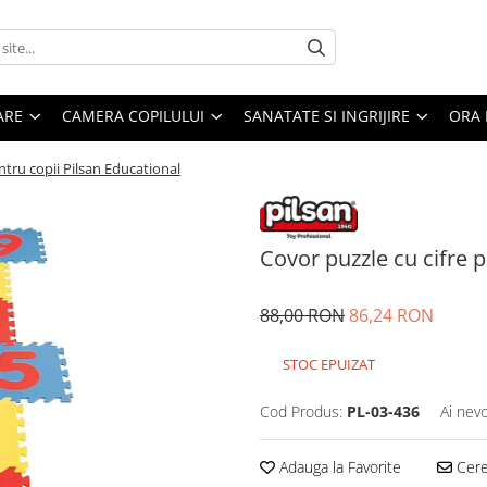
ARE
CAMERA COPILULUI
SANATATE SI INGRIJIRE
ORA 
ntru copii Pilsan Educational
Covor puzzle cu cifre p
88,00 RON
86,24 RON
STOC EPUIZAT
Cod Produs:
PL-03-436
Ai nevo
Adauga la Favorite
Cere 