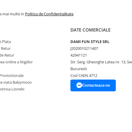
la mai multe in
Politica de Confidentialitate
.
DATE COMERCIALE
 Plata
DAMI FUN STYLE SRL
e Retur
J2020010211407
de Retur
42941121
a online a litigiilor
Str. Serg. Gheorghe Latea nr. 13, Se
Bucuresti
Promotionale
Cod CAEN 4712
pe viata Babymoov
Contacteaza-ne
xtinsa Lionelo