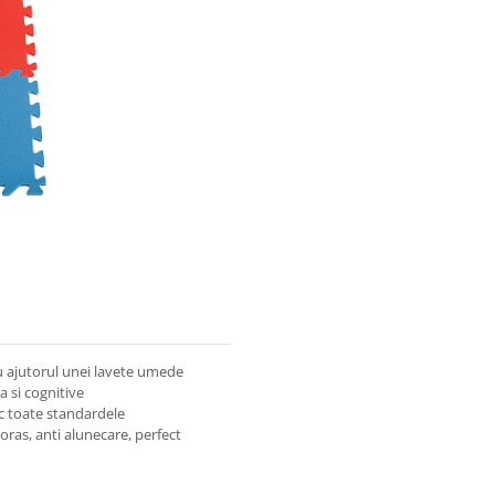
cu ajutorul unei lavete umede
a si cognitive
sc toate standardele
ras, anti alunecare, perfect