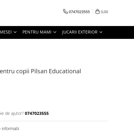
0747023555
0,00
MESEI
PENTRU MAMI
JUCARII EXTERIOR
entru copii Pilsan Educational
ie de ajutor?
0747023555
informatii