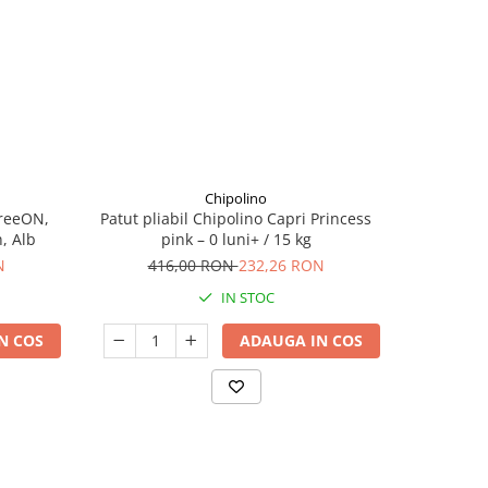
Chipolino
FreeON,
Patut pliabil Chipolino Capri Princess
Cosulet 
, Alb
pink – 0 luni+ / 15 kg
Pentru dor
Volana
N
416,00 RON
232,26 RON
34
b
IN STOC
N COS
ADAUGA IN COS