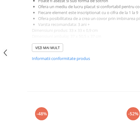
Poate fi asezat si sub forma de sotron
amprente
Ofera un mediu de lucru placut si confortabil pentru co
Animale salbatice
Turnuri de invatare
Fiecare element este inscriptionat cu o cifra de la 1 la 9
Cai
Ofera posibilitatea de a crea un covor prin imbinarea p
Insecte si paianjeni
Varsta recomandata: 3 ani +
Dimensiuni produs: 33 x 33 x 0,9 cm
Lumea preistorica
Dimensiuni ambalaj: 37 x 50,5 x 37 cm
Ocean si gheata
Lungime totala aproximata: 1 m
VEZI MAI MULT
Reptile si amfibieni
Set figurine
Informatii conformitate produs
Viata la ferma
Bancuri de lucru cu unelte
Constructii, cuburi, forme si culori
Corturi de joaca
Jucarii de rol
Jucarii pentru baie
-48%
-52%
La doctor
Piscine cu bile