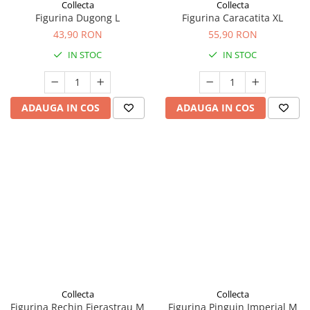
Seturi de curatenie copii
Collecta
Collecta
Figurina Dugong L
Figurina Caracatita XL
43,90 RON
55,90 RON
IN STOC
IN STOC
ADAUGA IN COS
ADAUGA IN COS
Collecta
Collecta
Figurina Rechin Fierastrau M
Figurina Pinguin Imperial M