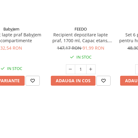
BabyJem
FEEDO
t lapte praf BabyJem
Recipient depozitare lapte
Set 6 
 compartimente
praf, 1700 ml, Capac etans,
pentru h
Din plastic, Fara BPA, Turcoaz
32,54 RON
147,17 RON
91,99 RON
48,3
IN STOC
IN STOC
VARIANTE
ADAUGA IN COS
ADAU