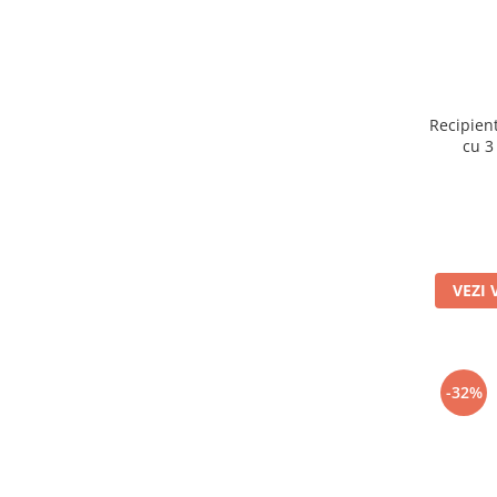
amprente
Animale salbatice
Turnuri de invatare
Cai
Insecte si paianjeni
Lumea preistorica
Recipien
Ocean si gheata
cu 3
Reptile si amfibieni
Set figurine
Viata la ferma
Bancuri de lucru cu unelte
VEZI 
Constructii, cuburi, forme si culori
Corturi de joaca
Jucarii de rol
-32%
Jucarii pentru baie
La doctor
Piscine cu bile