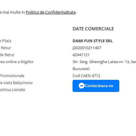
la mai multe in
Politica de Confidentialitate
.
DATE COMERCIALE
 Plata
DAMI FUN STYLE SRL
e Retur
J2020010211407
de Retur
42941121
a online a litigiilor
Str. Serg. Gheorghe Latea nr. 13, Se
Bucuresti
Promotionale
Cod CAEN 4712
pe viata Babymoov
Contacteaza-ne
xtinsa Lionelo