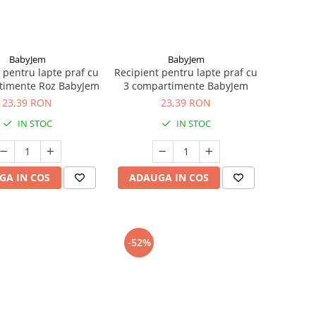
BabyJem
BabyJem
 pentru lapte praf cu
Recipient pentru lapte praf cu
timente Roz BabyJem
3 compartimente BabyJem
23,39 RON
23,39 RON
IN STOC
IN STOC
GA IN COS
ADAUGA IN COS
-52%