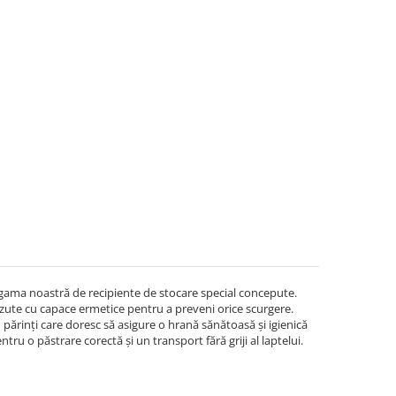
gama noastră de recipiente de stocare special concepute.
ăzute cu capace ermetice pentru a preveni orice scurgere.
ru părinți care doresc să asigure o hrană sănătoasă și igienică
ntru o păstrare corectă și un transport fără griji al laptelui.