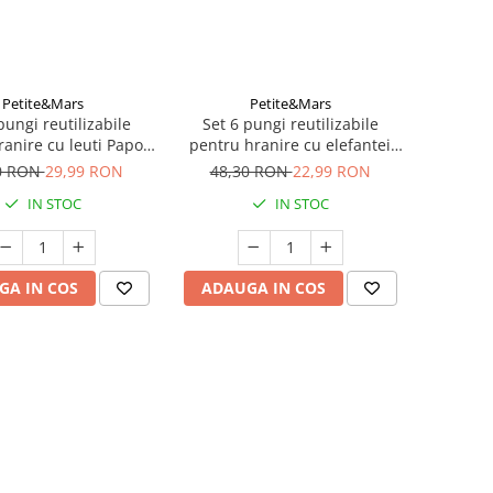
Petite&Mars
Petite&Mars
pungi reutilizabile
Set 6 pungi reutilizabile
ranire cu leuti Papoo
pentru hranire cu elefantei
Portocaliu
Papoo Albastru
0 RON
29,99 RON
48,30 RON
22,99 RON
IN STOC
IN STOC
GA IN COS
ADAUGA IN COS