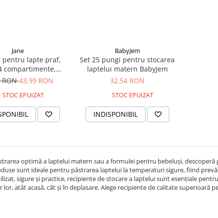
Jane
BabyJem
 pentru lapte praf,
Set 25 pungi pentru stocarea
 4 compartimente,
laptelui matern BabyJem
Cosmos
2 RON
43,99 RON
32,54 RON
STOC EPUIZAT
STOC EPUIZAT
SPONIBIL
INDISPONIBIL
trarea optimă a laptelui matern sau a formulei pentru bebeluși, descoperă 
duse sunt ideale pentru păstrarea laptelui la temperaturi sigure, fiind prev
ilizat, sigure și practice, recipiente de stocare a laptelui sunt esențiale pent
 lor, atât acasă, cât și în deplasare. Alege recipiente de calitate superioară pe