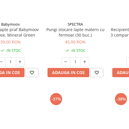
Babymoov
SPECTRA
lapte praf Babymoov
Pungi stocare lapte matern cu
Recipient
se, Mineral Green
fermoar (30 buc.)
3 compar
39,00 RON
45,00 RON
IN STOC
IN STOC
A IN COS
ADAUGA IN COS
ADAU
-37%
-38%