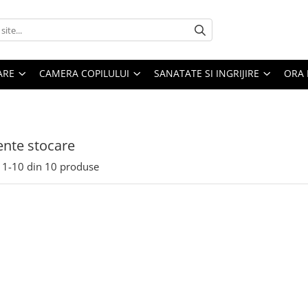
ARE
CAMERA COPILULUI
SANATATE SI INGRIJIRE
ORA 
ente stocare
1-
10
din
10
produse