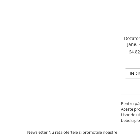
Seturi de curatenie copii
Dozator
Jane,
64,8
INDI
Pentru păs
Aceste pro
Ușor de ut
bebelușilor
Newsletter
Nu rata ofertele si promotiile noastre