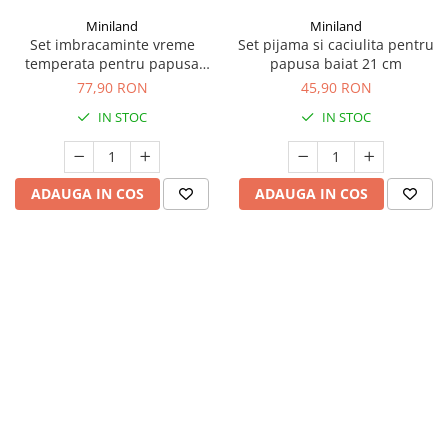
Seturi de curatenie copii
Miniland
Miniland
Set imbracaminte vreme
Set pijama si caciulita pentru
temperata pentru papusa
papusa baiat 21 cm
fetita 38 cm Blue
77,90 RON
45,90 RON
IN STOC
IN STOC
ADAUGA IN COS
ADAUGA IN COS