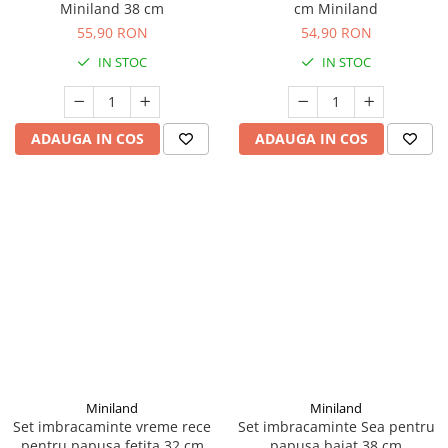
Miniland 38 cm
cm Miniland
55,90 RON
54,90 RON
IN STOC
IN STOC
ADAUGA IN COS
ADAUGA IN COS
Miniland
Miniland
Set imbracaminte vreme rece
Set imbracaminte Sea pentru
pentru papusa fetita 32 cm
papusa baiat 38 cm