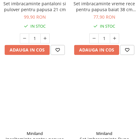
Set imbracaminte pantaloni si
Set imbracaminte vreme rece
pulover pentru papusa 21 cm
pentru papusa baiat 38 cm
Brown
99,90 RON
77,90 RON
IN STOC
IN STOC
ADAUGA IN COS
ADAUGA IN COS
Miniland
Miniland