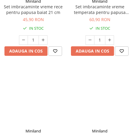
Miniland
Miniland
Set imbracaminte vreme rece
Set imbracaminte vreme
pentru papusa baiat 21 cm
temperata pentru papusa
baiat 32 cm
45,90 RON
60,90 RON
IN STOC
IN STOC
ADAUGA IN COS
ADAUGA IN COS
Miniland
Miniland