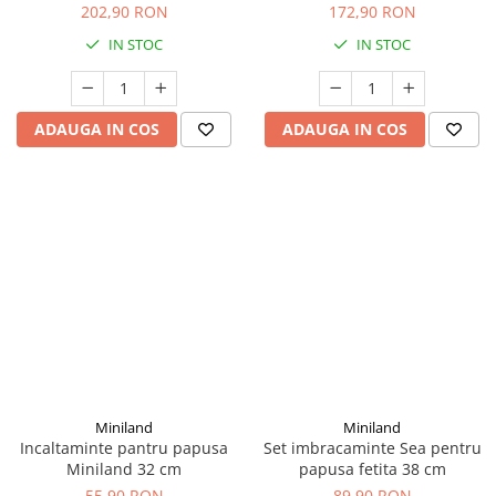
Doug
papusilor
202,90 RON
172,90 RON
IN STOC
IN STOC
ADAUGA IN COS
ADAUGA IN COS
Miniland
Miniland
Incaltaminte pantru papusa
Set imbracaminte Sea pentru
Miniland 32 cm
papusa fetita 38 cm
55,90 RON
89,90 RON