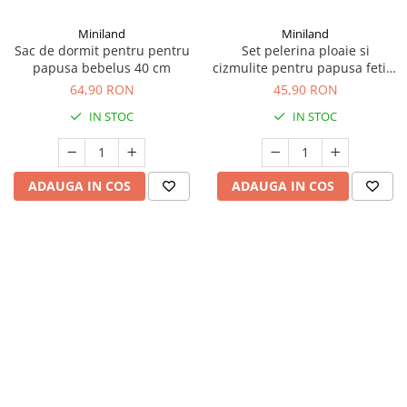
amprente
Animale salbatice
Turnuri de invatare
Miniland
Miniland
Cai
Sac de dormit pentru pentru
Set pelerina ploaie si
papusa bebelus 40 cm
cizmulite pentru papusa fetita
Insecte si paianjeni
21 cm
64,90 RON
45,90 RON
Lumea preistorica
IN STOC
IN STOC
Ocean si gheata
Reptile si amfibieni
Set figurine
ADAUGA IN COS
ADAUGA IN COS
Viata la ferma
Bancuri de lucru cu unelte
Constructii, cuburi, forme si culori
Corturi de joaca
Jucarii de rol
Jucarii pentru baie
La doctor
Piscine cu bile