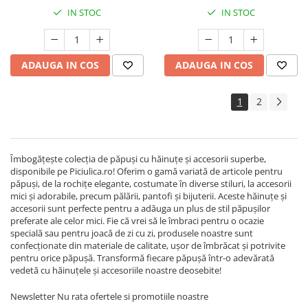
IN STOC
IN STOC
ADAUGA IN COS
ADAUGA IN COS
1
2
Îmbogățește colecția de păpuși cu hăinuțe și accesorii superbe,
disponibile pe Piciulica.ro! Oferim o gamă variată de articole pentru
păpuși, de la rochițe elegante, costumate în diverse stiluri, la accesorii
mici și adorabile, precum pălării, pantofi și bijuterii. Aceste hăinuțe și
accesorii sunt perfecte pentru a adăuga un plus de stil păpușilor
preferate ale celor mici. Fie că vrei să le îmbraci pentru o ocazie
specială sau pentru joacă de zi cu zi, produsele noastre sunt
confecționate din materiale de calitate, ușor de îmbrăcat și potrivite
pentru orice păpușă. Transformă fiecare păpușă într-o adevărată
vedetă cu hăinuțele și accesoriile noastre deosebite!
Newsletter
Nu rata ofertele si promotiile noastre