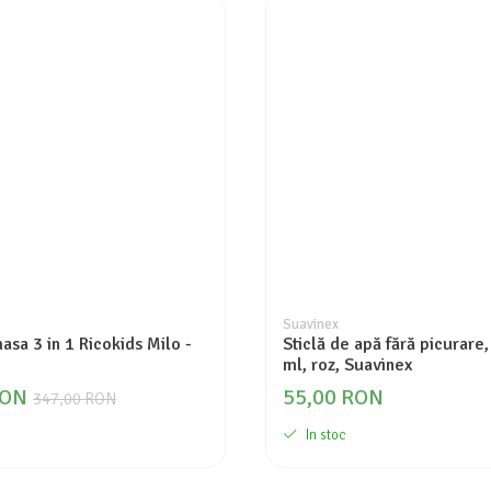
Suavinex
sa 3 in 1 Ricokids Milo -
Sticlă de apă fără picurare
ml, roz, Suavinex
RON
55,00 RON
347,00 RON
In stoc