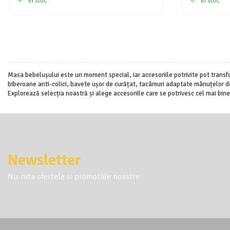
In stoc
In stoc
Masa bebelușului este un moment special, iar accesoriile potrivite pot transfo
biberoane anti-colici, bavete ușor de curățat, tacâmuri adaptate mânuțelor del
Explorează selecția noastră și alege accesoriile care se potrivesc cel mai bine 
Newsletter
Nu rata ofertele si promotiile noastre