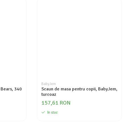
BabyJem
, Bears, 340
Scaun de masa pentru copii, BabyJem,
turcoaz
157,61 RON
In stoc