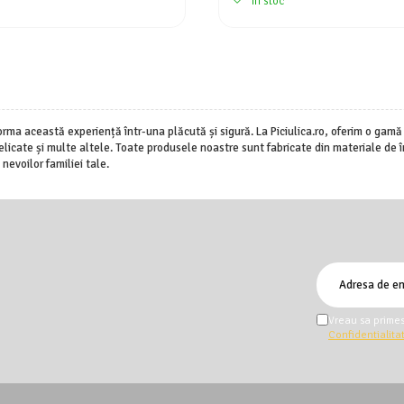
In stoc
rma această experiență într-una plăcută și sigură. La Piciulica.ro, oferim o gam
icate și multe altele. Toate produsele noastre sunt fabricate din materiale de îna
nevoilor familiei tale.
Vreau sa primes
Confidentialita