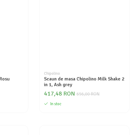
Chipolino
 Rosu
Scaun de masa Chipolino Milk Shake 2
in 1, Ash grey
417,48 RON
656,00 RON
In stoc