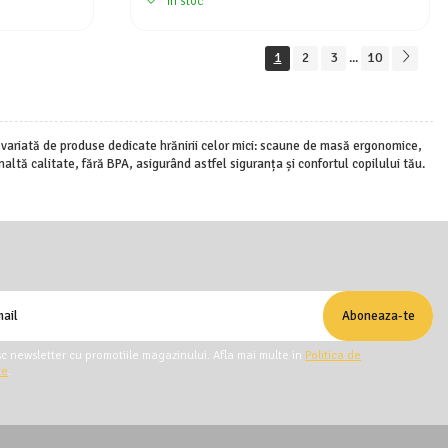
In stoc
1
2
3
10
...
ă variată de produse dedicate hrănirii celor mici: scaune de masă ergonomice,
ltă calitate, fără BPA, asigurând astfel siguranța și confortul copilului tău.
c newsletter cu promotiile magazinului. Afla mai multe in
Politica de
te
.