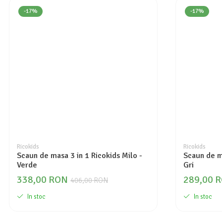
-17%
-17%
Ricokids
Ricokids
Scaun de masa 3 in 1 Ricokids Milo -
Scaun de ma
Verde
Gri
338,00 RON
289,00 
406,00 RON
In stoc
In stoc