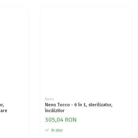
Neno
r,
Neno Tocco - 6 în 1, sterilizator,
țare
încălzitor
305,04 RON
In stoc