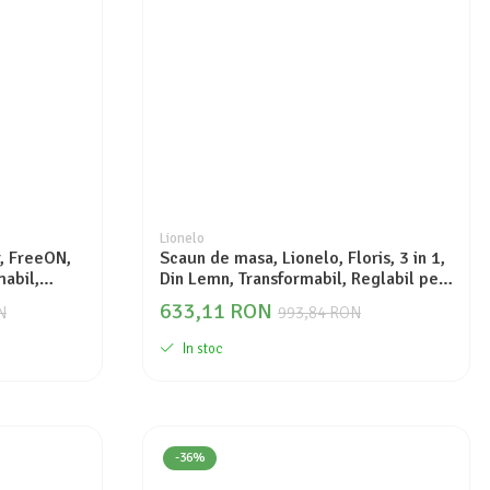
Lionelo
, FreeON,
Scaun de masa, Lionelo, Floris, 3 in 1,
mabil,
Din Lemn, Transformabil, Reglabil pe
 de leagan,
inaltime in 4 pozitii, Suport picioare- 4
633,11 RON
N
993,84 RON
pozitii, 6 luni- 12 ani, Sustine 40 kg,
Bej
In stoc
-36%