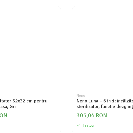
Neno
altator 32x32 cm pentru
Neno Luna – 6 în 1: încălzito
asa, Gri
sterilizator, functie dezghe
RON
305,04 RON
In stoc