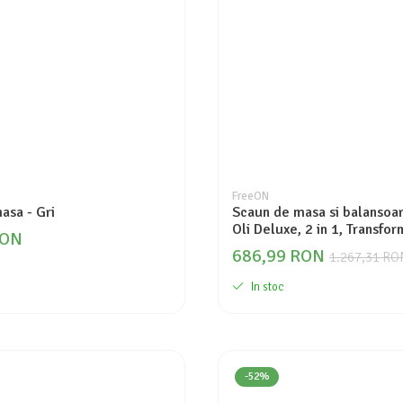
FreeON
asa - Gri
Scaun de masa si balansoar
Oli Deluxe, 2 in 1, Transfor
RON
Multifunctional, Cu melodii
686,99 RON
1.267,31 RO
0 luni+, Beige
In stoc
-52%