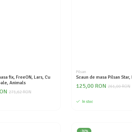
Pilsan
asa fix, FreeON, Lars, Cu
Scaun de masa Pilsan Star,
ale, Animals
125,00 RON
261,00 RON
RON
271,62 RON
In stoc
-36%