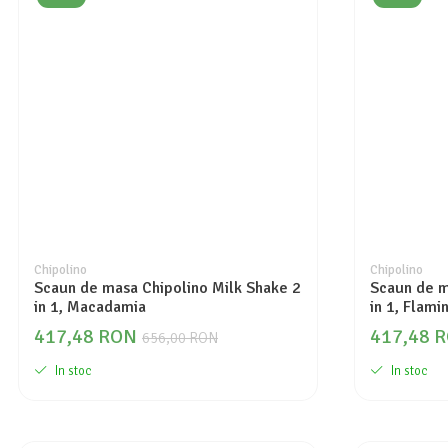
Seturi de curatenie copii
Chipolino
Chipolino
Scaun de masa Chipolino Milk Shake 2
Scaun de m
in 1, Macadamia
in 1, Flami
417,48 RON
417,48 
656,00 RON
In stoc
In stoc