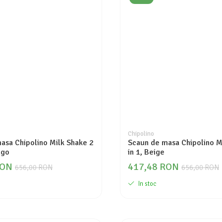
Chipolino
asa Chipolino Milk Shake 2
Scaun de masa Chipolino M
ngo
in 1, Beige
RON
417,48 RON
656,00 RON
656,00 RON
In stoc