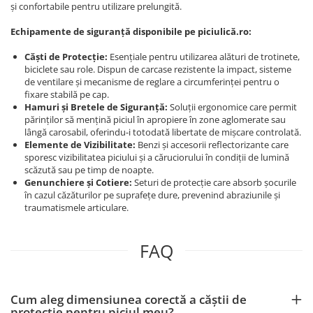
și confortabile pentru utilizare prelungită.
Echipamente de siguranță disponibile pe piciulică.ro:
Căști de Protecție:
Esențiale pentru utilizarea alături de trotinete,
biciclete sau role. Dispun de carcase rezistente la impact, sisteme
de ventilare și mecanisme de reglare a circumferinței pentru o
fixare stabilă pe cap.
Hamuri și Bretele de Siguranță:
Soluții ergonomice care permit
părinților să mențină piciul în apropiere în zone aglomerate sau
lângă carosabil, oferindu-i totodată libertate de mișcare controlată.
Elemente de Vizibilitate:
Benzi și accesorii reflectorizante care
sporesc vizibilitatea piciului și a căruciorului în condiții de lumină
scăzută sau pe timp de noapte.
Genunchiere și Cotiere:
Seturi de protecție care absorb șocurile
în cazul căzăturilor pe suprafețe dure, prevenind abraziunile și
traumatismele articulare.
FAQ
Cum aleg dimensiunea corectă a căștii de
protecție pentru piciul meu?