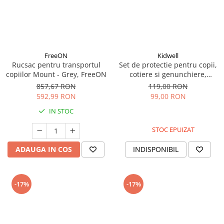
FreeON
Kidwell
Rucsac pentru transportul
Set de protectie pentru copii,
copiilor Mount - Grey, FreeON
cotiere si genunchiere,
marimea M, Kidwell TRIX -
857,67 RON
119,00 RON
Pink
592,99 RON
99,00 RON
IN STOC
STOC EPUIZAT
ADAUGA IN COS
INDISPONIBIL
-17%
-17%