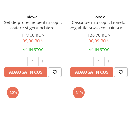
amprente
Animale salbatice
Turnuri de invatare
Cai
Kidwell
Lionelo
Set de protectie pentru copii,
Casca pentru copii, Lionelo,
Insecte si paianjeni
cotiere si genunchiere,
Reglabila 50-56 cm, Din ABS si
Lumea preistorica
marimea M, Kidwell TRIX -
EPS, Alb
119,00 RON
138,70 RON
Ocean si gheata
Black
99,00 RON
96,99 RON
Reptile si amfibieni
IN STOC
IN STOC
Set figurine
Viata la ferma
Bancuri de lucru cu unelte
ADAUGA IN COS
ADAUGA IN COS
Constructii, cuburi, forme si culori
Corturi de joaca
-32%
-31%
Jucarii de rol
Jucarii pentru baie
La doctor
Piscine cu bile