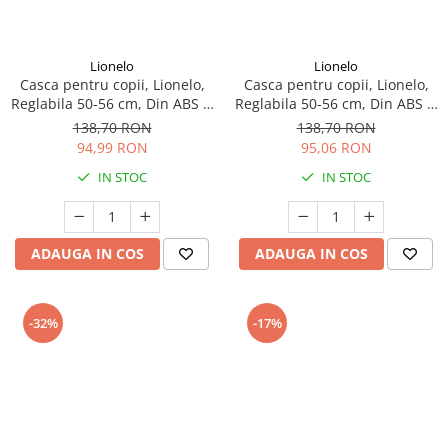
Seturi de curatenie copii
Lionelo
Lionelo
Casca pentru copii, Lionelo,
Casca pentru copii, Lionelo,
Reglabila 50-56 cm, Din ABS si
Reglabila 50-56 cm, Din ABS si
EPS, Roz
EPS, Albastru
138,70 RON
138,70 RON
94,99 RON
95,06 RON
IN STOC
IN STOC
ADAUGA IN COS
ADAUGA IN COS
-32%
-17%