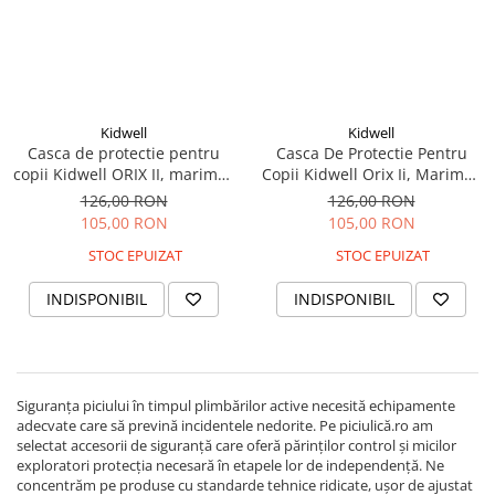
Kidwell
Kidwell
Casca de protectie pentru
Casca De Protectie Pentru
copii Kidwell ORIX II, marimea
Copii Kidwell Orix Ii, Marimea
S 48-52 cm - Grey
M 52-56 Cm - Black Mat
126,00 RON
126,00 RON
105,00 RON
105,00 RON
STOC EPUIZAT
STOC EPUIZAT
INDISPONIBIL
INDISPONIBIL
Siguranța piciului în timpul plimbărilor active necesită echipamente
adecvate care să prevină incidentele nedorite. Pe piciulică.ro am
selectat accesorii de siguranță care oferă părinților control și micilor
exploratori protecția necesară în etapele lor de independență. Ne
concentrăm pe produse cu standarde tehnice ridicate, ușor de ajustat