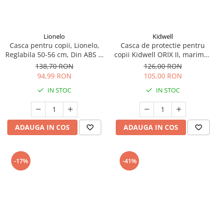
Lionelo
Kidwell
Casca pentru copii, Lionelo,
Casca de protectie pentru
Reglabila 50-56 cm, Din ABS si
copii Kidwell ORIX II, marimea
EPS, Bej
S 48-52 cm - Black
138,70 RON
126,00 RON
94,99 RON
105,00 RON
IN STOC
IN STOC
ADAUGA IN COS
ADAUGA IN COS
-17%
-41%