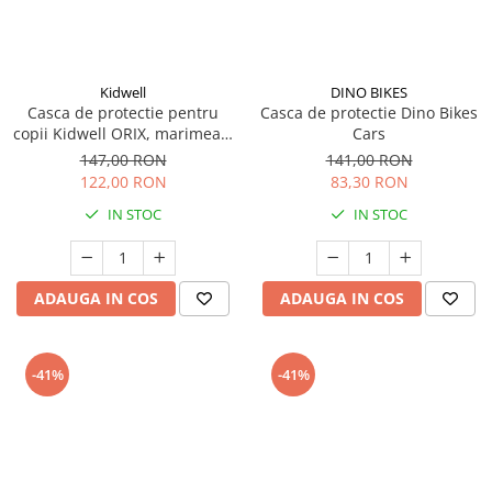
Kidwell
DINO BIKES
Casca de protectie pentru
Casca de protectie Dino Bikes
copii Kidwell ORIX, marimea S
Cars
48 - 52 cm - Alb
147,00 RON
141,00 RON
122,00 RON
83,30 RON
IN STOC
IN STOC
ADAUGA IN COS
ADAUGA IN COS
-41%
-41%