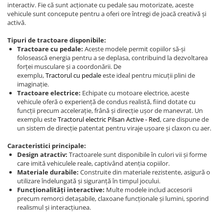
interactiv. Fie că sunt acționate cu pedale sau motorizate, aceste
vehicule sunt concepute pentru a oferi ore întregi de joacă creativă și
activă.
Tipuri de tractoare disponibile:
Tractoare cu pedale:
Aceste modele permit copiilor să-și
folosească energia pentru a se deplasa, contribuind la dezvoltarea
forței musculare și a coordonării. De
exemplu,
Tractorul cu pedale
este ideal pentru micuții plini de
imaginație.
Tractoare electrice:
Echipate cu motoare electrice, aceste
vehicule oferă o experiență de condus realistă, fiind dotate cu
funcții precum accelerație, frână și direcție ușor de manevrat. Un
exemplu este
Tractorul electric Pilsan Active - Red
, care dispune de
un sistem de direcție patentat pentru viraje ușoare și claxon cu aer.
Caracteristici principale:
Design atractiv:
Tractoarele sunt disponibile în culori vii și forme
care imită vehiculele reale, captivând atenția copiilor.
Materiale durabile:
Construite din materiale rezistente, asigură o
utilizare îndelungată și siguranță în timpul jocului.
Funcționalități interactive:
Multe modele includ accesorii
precum remorci detașabile, claxoane funcționale și lumini, sporind
realismul și interacțiunea.