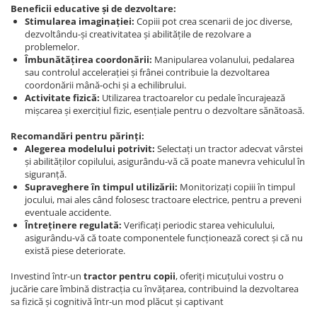
Beneficii educative și de dezvoltare:
Stimularea imaginației:
Copiii pot crea scenarii de joc diverse,
dezvoltându-și creativitatea și abilitățile de rezolvare a
problemelor.
Îmbunătățirea coordonării:
Manipularea volanului, pedalarea
sau controlul accelerației și frânei contribuie la dezvoltarea
coordonării mână-ochi și a echilibrului.
Activitate fizică:
Utilizarea tractoarelor cu pedale încurajează
mișcarea și exercițiul fizic, esențiale pentru o dezvoltare sănătoasă.
Recomandări pentru părinți:
Alegerea modelului potrivit:
Selectați un tractor adecvat vârstei
și abilităților copilului, asigurându-vă că poate manevra vehiculul în
siguranță.
Supraveghere în timpul utilizării:
Monitorizați copiii în timpul
jocului, mai ales când folosesc tractoare electrice, pentru a preveni
eventuale accidente.
Întreținere regulată:
Verificați periodic starea vehiculului,
asigurându-vă că toate componentele funcționează corect și că nu
există piese deteriorate.
Investind într-un
tractor pentru copii
, oferiți micuțului vostru o
jucărie care îmbină distracția cu învățarea, contribuind la dezvoltarea
sa fizică și cognitivă într-un mod plăcut și captivant