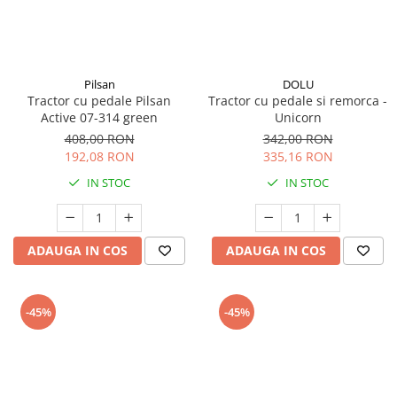
Seturi de curatenie copii
Pilsan
DOLU
Tractor cu pedale Pilsan
Tractor cu pedale si remorca -
Active 07-314 green
Unicorn
408,00 RON
342,00 RON
192,08 RON
335,16 RON
IN STOC
IN STOC
ADAUGA IN COS
ADAUGA IN COS
-45%
-45%