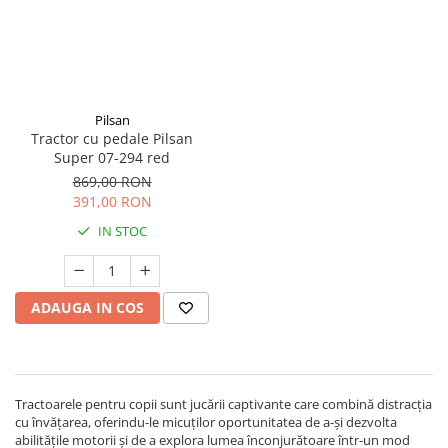
Pilsan
Tractor cu pedale Pilsan
Super 07-294 red
869,00 RON
391,00 RON
IN STOC
ADAUGA IN COS
Tractoarele pentru copii sunt jucării captivante care combină distracția
cu învățarea, oferindu-le micuților oportunitatea de a-și dezvolta
abilitățile motorii și de a explora lumea înconjurătoare într-un mod