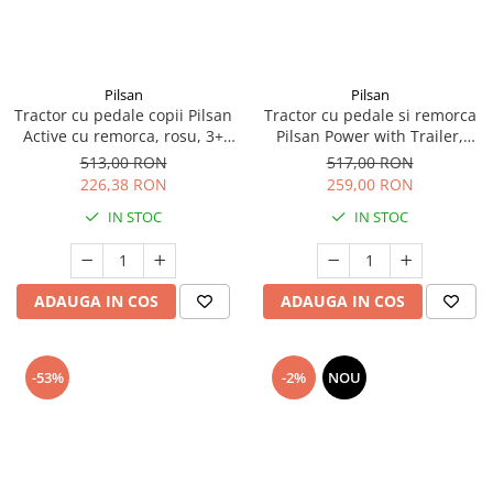
amprente
Animale salbatice
Turnuri de invatare
Cai
Insecte si paianjeni
Pilsan
Pilsan
Lumea preistorica
Tractor cu pedale copii Pilsan
Tractor cu pedale si remorca
Active cu remorca, rosu, 3+
Pilsan Power with Trailer,
Ocean si gheata
ani
Albastru
513,00 RON
517,00 RON
Reptile si amfibieni
226,38 RON
259,00 RON
Set figurine
IN STOC
IN STOC
Viata la ferma
Bancuri de lucru cu unelte
Constructii, cuburi, forme si culori
ADAUGA IN COS
ADAUGA IN COS
Corturi de joaca
Jucarii de rol
-53%
-2%
NOU
Jucarii pentru baie
La doctor
Piscine cu bile