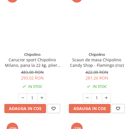
Chipolino
Chipolino
Carucior sport Chipolino
Scaun de masa Chipolino
Milano, pana la 22 kg, pliere
Candy Shop - Flamingo (roz)
cu o singura mana, tip
483,00 RON
422,00 RON
umbrela, ultra-usor 5.6 kg -
293,02 RON
281,26 RON
Zebra, Negru
IN STOC
IN STOC
ADAUGA IN COS
ADAUGA IN COS
-43%
-33%