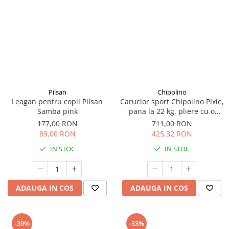
Pilsan
Chipolino
Leagan pentru copii Pilsan
Carucior sport Chipolino Pixie,
Samba pink
pana la 22 kg, pliere cu o
singura mana, cu maner de
177,00 RON
711,00 RON
transport, Basil
89,00 RON
425,32 RON
IN STOC
IN STOC
ADAUGA IN COS
ADAUGA IN COS
-39%
-33%