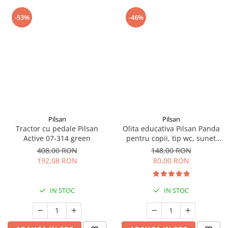
-53%
-46%
Pilsan
Pilsan
Tractor cu pedale Pilsan
Olita educativa Pilsan Panda
Active 07-314 green
pentru copii, tip wc, sunet
sifon, suport hartie
408,00 RON
148,00 RON
192,08 RON
80,00 RON
IN STOC
IN STOC