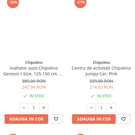
-36%
-37%
Chipolino
Chipolino
Inaltator auto Chipolino
Centru de activitati Chipolino
Genesis I-Size, 125-150 cm, cu
Jumpy Car, Pink
sistem Isofix, Noir
389,00 RON
339,00 RON
247,94 RON
214,62 RON
IN STOC
IN STOC
ADAUGA IN COS
ADAUGA IN COS