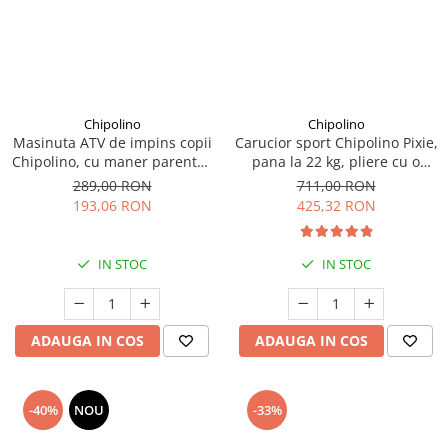
Seturi de curatenie copii
Chipolino
Chipolino
Masinuta ATV de impins copii
Carucior sport Chipolino Pixie,
Chipolino, cu maner parental,
pana la 22 kg, pliere cu o
verde, 3+ ani
singura mana, cu maner de
289,00 RON
711,00 RON
transport, Tiramisu
193,06 RON
425,32 RON
IN STOC
IN STOC
ADAUGA IN COS
ADAUGA IN COS
-40%
NOU
-33%