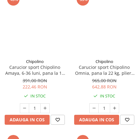
Chipolino
Chipolino
Carucior sport Chipolino
Carucior sport Chipolino
Amaya, 6-36 luni, pana la 15
Omnia, pana la 22 kg, pliere
kg, pliere cu o singura mana,
cu o singura mana, cu maner
391,00 RON
965,00 RON
tip umbrela, ultra-usor 4.9 kg
reversibil si husa picioare,
222,46 RON
642,88 RON
- Flamingo Roz
Cashmere
IN STOC
IN STOC
ADAUGA IN COS
ADAUGA IN COS