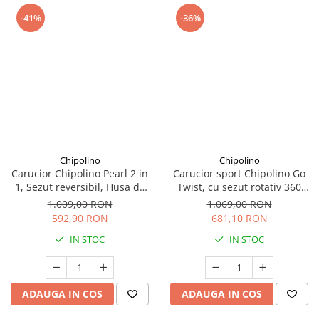
-41%
-36%
Chipolino
Chipolino
Carucior Chipolino Pearl 2 in
Carucior sport Chipolino Go
1, Sezut reversibil, Husa de
Twist, cu sezut rotativ 360
picioare, Gentuta parinti,
grade, pliere cu o singura
1.009,00 RON
1.069,00 RON
Pana la 22 kg, Noir
mana, pana la 22 kg, Latte
592,90 RON
681,10 RON
IN STOC
IN STOC
ADAUGA IN COS
ADAUGA IN COS