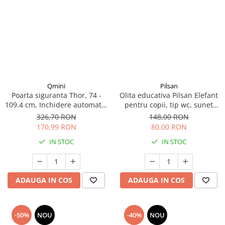
Qmini
Pilsan
Poarta siguranta Thor, 74 -
Olita educativa Pilsan Elefant
109.4 cm, Inchidere automata,
pentru copii, tip wc, sunet
Sistem dublu de blocare, Otel
sifon, suport hartie
326,70 RON
148,00 RON
170,99 RON
80,00 RON
IN STOC
IN STOC
ADAUGA IN COS
ADAUGA IN COS
-50%
NOU
-40%
NOU