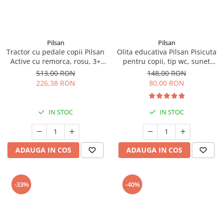
amprente
Animale salbatice
Turnuri de invatare
Cai
Insecte si paianjeni
Pilsan
Pilsan
Lumea preistorica
Tractor cu pedale copii Pilsan
Olita educativa Pilsan Pisicuta
Active cu remorca, rosu, 3+
pentru copii, tip wc, sunet
Ocean si gheata
ani
sifon, suport hartie
513,00 RON
148,00 RON
Reptile si amfibieni
226,38 RON
80,00 RON
Set figurine
Viata la ferma
IN STOC
IN STOC
Bancuri de lucru cu unelte
Constructii, cuburi, forme si culori
Corturi de joaca
ADAUGA IN COS
ADAUGA IN COS
Jucarii de rol
Jucarii pentru baie
-33%
-40%
La doctor
Piscine cu bile