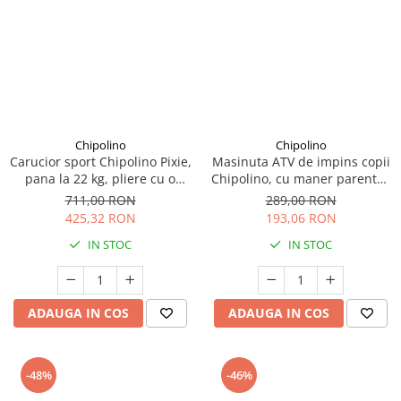
Chipolino
Chipolino
Carucior sport Chipolino Pixie,
Masinuta ATV de impins copii
pana la 22 kg, pliere cu o
Chipolino, cu maner parental,
singura mana, cu maner de
rosu, 3+ ani
711,00 RON
289,00 RON
transport, Pink marshmallow
425,32 RON
193,06 RON
IN STOC
IN STOC
ADAUGA IN COS
ADAUGA IN COS
-48%
-46%