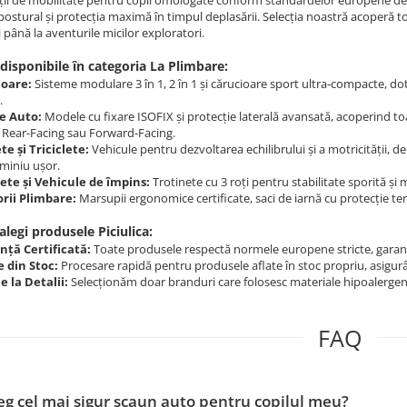
ții de mobilitate pentru copii omologate conform standardelor europene de
postural și protecția maximă în timpul deplasării. Selecția noastră acoperă t
 până la aventurile micilor exploratori.
disponibile în categoria La Plimbare:
ioare:
Sisteme modulare 3 în 1, 2 în 1 și cărucioare sport ultra-compacte, dot
.
e Auto:
Modele cu fixare ISOFIX și protecție laterală avansată, acoperind toa
a Rear-Facing sau Forward-Facing.
te și Triciclete:
Vehicule pentru dezvoltarea echilibrului și a motricității, de
uminiu ușor.
ete și Vehicule de împins:
Trotinete cu 3 roți pentru stabilitate sporită ș
rii Plimbare:
Marsupii ergonomice certificate, saci de iarnă cu protecție ter
alegi produsele Piciulica:
nță Certificată:
Toate produsele respectă normele europene stricte, garantâ
e din Stoc:
Procesare rapidă pentru produsele aflate în stoc propriu, asigur
e la Detalii:
Selecționăm doar branduri care folosesc materiale hipoalergenice 
FAQ
g cel mai sigur scaun auto pentru copilul meu?