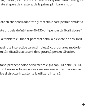
 siguranță (ECE R129 și EN1888), concepute pentru a asigura
oate etapele de creștere, de la prima plimbare a nou-
ate cu suspensii adaptate și materiale care permit circulația
te grupele de înălțime (40-150 cm) pentru călătorii sigure în
 la triciclete cu mâner parental până la biciclete de echilibru
i mașinuțe interactive care stimulează coordonarea motorie.
mică ridicată și accesorii de siguranță pentru cărucior.
nd protecția coloanei vertebrale și a capului bebelușului.
ând livrarea echipamentelor necesare exact când ai nevoie.
și structuri rezistente la utilizare intensă.