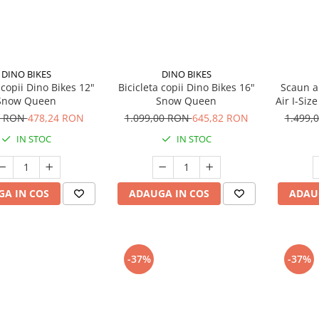
DINO BIKES
DINO BIKES
 copii Dino Bikes 12"
Bicicleta copii Dino Bikes 16"
Scaun a
Snow Queen
Snow Queen
Air I-Siz
Isofix si
0 RON
478,24 RON
1.099,00 RON
645,82 RON
1.499,
IN STOC
IN STOC
A IN COS
ADAUGA IN COS
ADAU
-37%
-37%