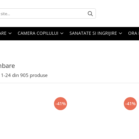
ARE
CAMERA COPILULUI
SANATATE SI INGRIJIRE
ORA 
mbare
1-
24
din
905
produse
-41%
-41%