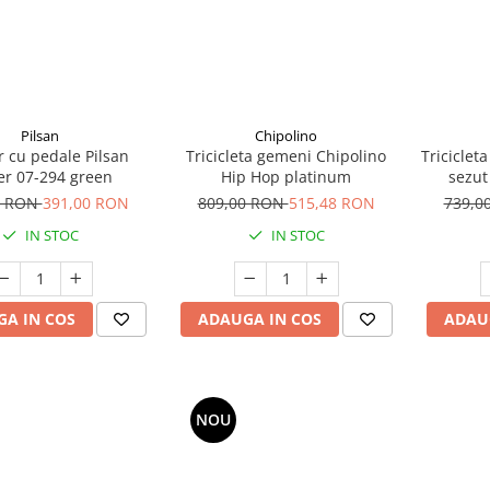
Pilsan
Chipolino
r cu pedale Pilsan
Tricicleta gemeni Chipolino
Triciclet
r 07-294 green
Hip Hop platinum
sezut 
inc
0 RON
391,00 RON
809,00 RON
515,48 RON
739,0
IN STOC
IN STOC
A IN COS
ADAUGA IN COS
ADAU
NOU