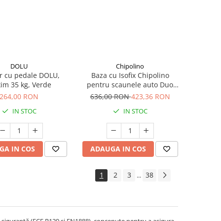
DOLU
Chipolino
r cu pedale DOLU,
Baza cu Isofix Chipolino
im 35 kg, Verde
pentru scaunele auto Duo
Smart, Elite si Encanto
264,00 RON
636,00 RON
423,36 RON
IN STOC
IN STOC
GA IN COS
ADAUGA IN COS
1
2
3
38
...