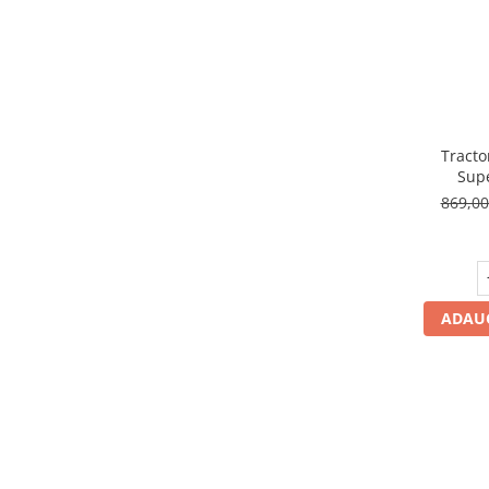
Tracto
Supe
869,0
ADAUG