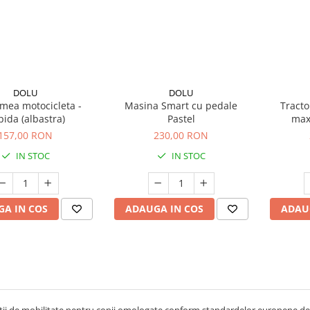
DOLU
DOLU
mea motocicleta -
Masina Smart cu pedale
Tracto
ida (albastra)
Pastel
max
157,00 RON
230,00 RON
IN STOC
IN STOC
A IN COS
ADAUGA IN COS
ADAU