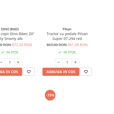
DINO BIKES
Pilsan
a copii Dino Bikes 20"
Tractor cu pedale Pilsan
ity Smarty alb
Super 07-294 red
00 RON
872,20 RON
869,00 RON
391,00 RON
IN STOC
IN STOC
GA IN COS
ADAUGA IN COS
-39%