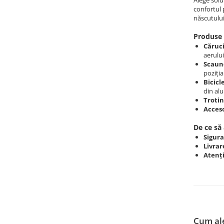
Alege solu
confortul 
născutului
Produse 
Căruc
aerului
Scaun
poziți
Bicicle
din al
Trotin
Acceso
De ce să 
Sigura
Livrar
Atenți
Cum ale