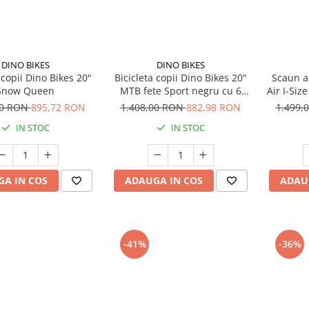
DINO BIKES
DINO BIKES
 copii Dino Bikes 20"
Bicicleta copii Dino Bikes 20"
Scaun a
Snow Queen
MTB fete Sport negru cu 6
Air I-Siz
viteze
Isof
00 RON
895,72 RON
1.408,00 RON
882,98 RON
1.499,
IN STOC
IN STOC
A IN COS
ADAUGA IN COS
ADAU
-41%
-36%