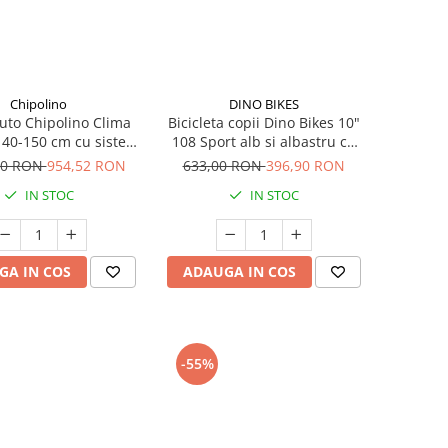
Chipolino
DINO BIKES
uto Chipolino Clima
Bicicleta copii Dino Bikes 10"
e 40-150 cm cu sistem
108 Sport alb si albastru cu
 sezut rotativ biscotta
frana
00 RON
954,52 RON
633,00 RON
396,90 RON
IN STOC
IN STOC
GA IN COS
ADAUGA IN COS
-55%