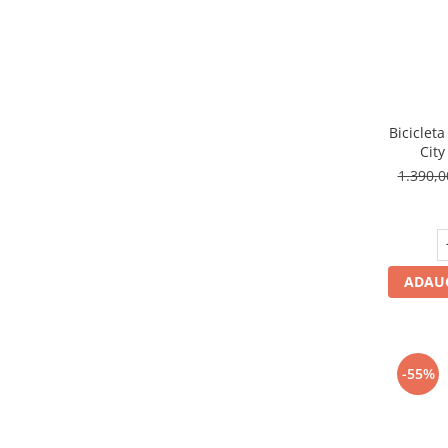
Bicicleta
City
1.390,
ADAUG
-55%