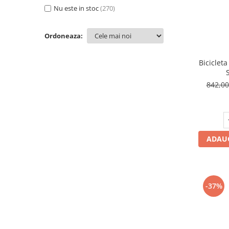
Seturi de curatenie copii
MimiNu
(4)
Nu este in stoc
(270)
Nukido
(9)
Petite&Mars
(9)
Ordoneaza:
Pilsan
(16)
R-Sport
(22)
Ricokids
(5)
Bicicleta
Skiddou
(22)
Smoby
(8)
842,0
SporTrike
(11)
WXM
(5)
ADAUG
-37%