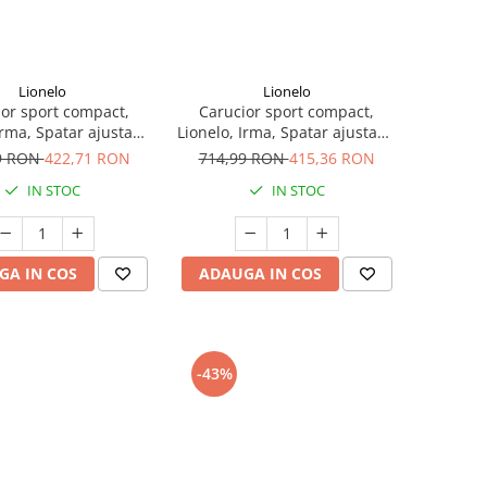
Lionelo
Lionelo
or sport compact,
Carucior sport compact,
Irma, Spatar ajustabil
Lionelo, Irma, Spatar ajustabil
itii, Suport picioare
in 4 pozitii, Suport picioare
9 RON
422,71 RON
714,99 RON
415,36 RON
l, Manere rotative,
reglabil, Manere rotative,
IN STOC
IN STOC
p umbrela, 6- 36 luni,
Pliere tip umbrela, 6- 36 luni,
 15 kg, Negru Onyx
Pana la 15 kg, Bej
GA IN COS
ADAUGA IN COS
-43%