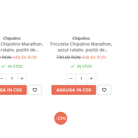
Chipolino
Chipolino
a Chipolino Marathon,
Tricicleta Chipolino Marathon,
rotativ, pozitii de
sezut rotativ, pozitii de
linare, Obsidian
inclinare, Black White
0 RON
448,84 RON
739,00 RON
448,84 RON
IN STOC
IN STOC
GA IN COS
ADAUGA IN COS
-33%