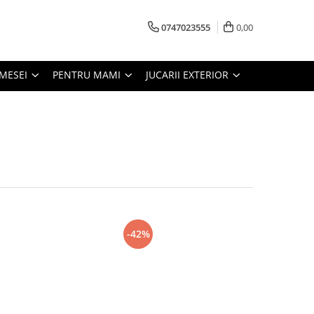
0747023555
0,00
MESEI
PENTRU MAMI
JUCARII EXTERIOR
-42%