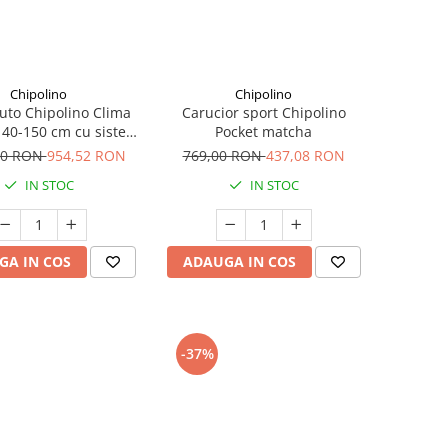
Chipolino
Chipolino
uto Chipolino Clima
Carucior sport Chipolino
e 40-150 cm cu sistem
Pocket matcha
ix si sezut rotativ
00 RON
954,52 RON
769,00 RON
437,08 RON
anthracite
IN STOC
IN STOC
GA IN COS
ADAUGA IN COS
-37%