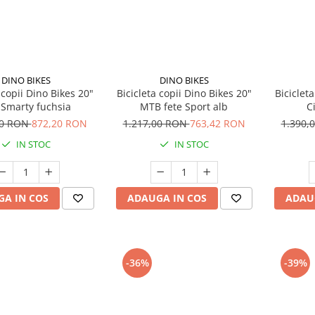
DINO BIKES
DINO BIKES
 copii Dino Bikes 20"
Bicicleta copii Dino Bikes 20"
Biciclet
 Smarty fuchsia
MTB fete Sport alb
C
00 RON
872,20 RON
1.217,00 RON
763,42 RON
1.390,
IN STOC
IN STOC
A IN COS
ADAUGA IN COS
ADAU
-36%
-39%