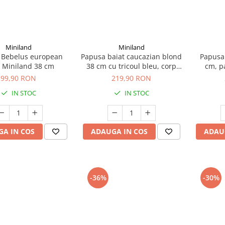
Miniland
Miniland
 Bebelus european
Papusa baiat caucazian blond
Papusa 
t Miniland 38 cm
38 cm cu tricoul bleu, corp
cm, pa
parfumat, colectia My Friends
salope
99,90 RON
219,90 RON
and Me
colecti
IN STOC
IN STOC
A IN COS
ADAUGA IN COS
ADAU
-36%
-30%