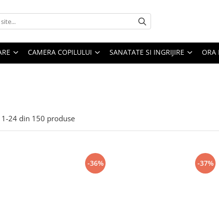
ARE
CAMERA COPILULUI
SANATATE SI INGRIJIRE
ORA 
i
1-
24
din
150
produse
-36%
-37%