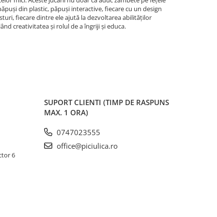
celor mici. Aceste jucării nu doar că aduc zâmbete pe fețele
păpuși din plastic, păpuși interactive, fiecare cu un design
turi, fiecare dintre ele ajută la dezvoltarea abilităților
nd creativitatea și rolul de a îngriji și educa.
SUPORT CLIENTI
(TIMP DE RASPUNS
MAX. 1 ORA)
0747023555
office@piciulica.ro
ctor 6