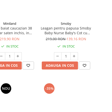
Miniland
Smoby
baiat caucazian 38
Leagan pentru papusa Smoby
r saten inchis, in
Baby Nurse Baby's Cot cu
ta, corp parfumat,
carusel
219,90 RON
219,00 RON
139,16 RON
a My Friends and Me
IN STOC
IN STOC
GA IN COS
ADAUGA IN COS
NOU
-35%