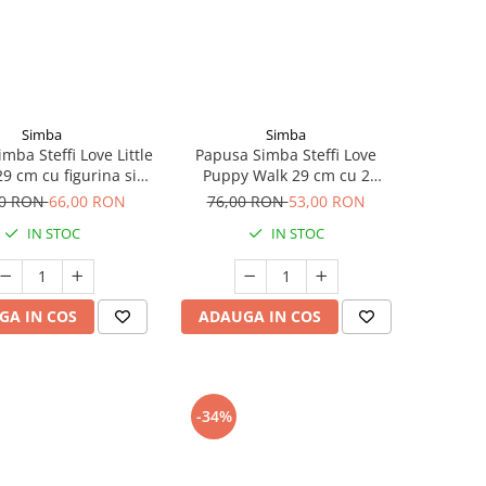
Simba
Simba
mba Steffi Love Little
Papusa Simba Steffi Love
9 cm cu figurina si
Puppy Walk 29 cm cu 2
accesorii
figurine si accesorii
00 RON
66,00 RON
76,00 RON
53,00 RON
IN STOC
IN STOC
GA IN COS
ADAUGA IN COS
-34%