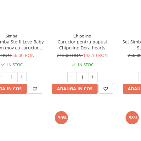
Simba
Chipolino
mba Steffi Love Baby
Carucior pentru papusi
Set Simb
m mov cu carucior si
Chipolino Dora hearts
S
accesorii
0 RON
56,00 RON
213,00 RON
142,10 RON
256,0
IN STOC
IN STOC
A IN COS
ADAUGA IN COS
ADAU
-30%
-38%