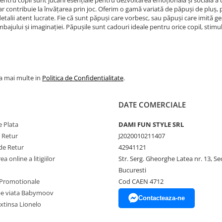
entru copii sunt jucării esențiale pentru dezvoltarea emoțională și socială a 
dar contribuie la învățarea prin joc. Oferim o gamă variată de păpuși de pluș, 
detalii atent lucrate. Fie că sunt păpuși care vorbesc, sau păpuși care imită ges
mbajului și imaginației. Păpușile sunt cadouri ideale pentru orice copil, stimulâ
la mai multe in
Politica de Confidentialitate
.
DATE COMERCIALE
 Plata
DAMI FUN STYLE SRL
e Retur
J2020010211407
de Retur
42941121
a online a litigiilor
Str. Serg. Gheorghe Latea nr. 13, Se
Bucuresti
Promotionale
Cod CAEN 4712
pe viata Babymoov
Contacteaza-ne
xtinsa Lionelo