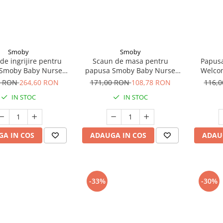
Smoby
Smoby
de ingrijire pentru
Scaun de masa pentru
Papusa
 Smoby Baby Nurse
papusa Smoby Baby Nurse
Welco
ursery 3 in 1 cu 16
Highchair
0 RON
264,60 RON
171,00 RON
108,78 RON
116,
accesorii
IN STOC
IN STOC
A IN COS
ADAUGA IN COS
ADAU
-33%
-30%