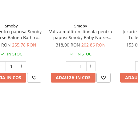
Smoby
Smoby
entru papusa Smoby
Valiza multifunctionala pentru
Jucari
rse Balneo Bath roz
papusi Smoby Baby Nurse
Toil
u 3 accesorii
Nursery Suitcase 3 in 1 cu 6
0 RON
255,78 RON
318,00 RON
202,86 RON
153,
accesorii
IN STOC
IN STOC
A IN COS
ADAUGA IN COS
ADAU