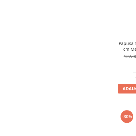
Papusa S
cm Me
127,
ADAUG
-30%