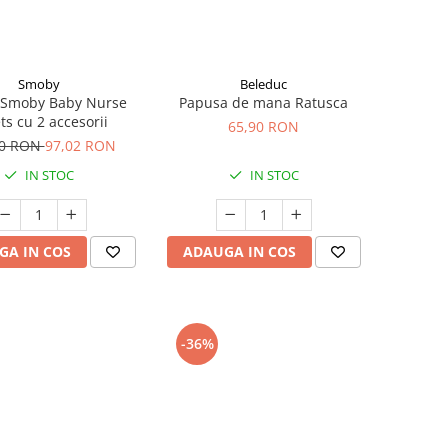
Smoby
Beleduc
e Smoby Baby Nurse
Papusa de mana Ratusca
ets cu 2 accesorii
65,90 RON
00 RON
97,02 RON
IN STOC
IN STOC
GA IN COS
ADAUGA IN COS
-36%