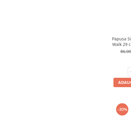
Papusa Si
Walk 29 c
86,0
ADAUG
-30%