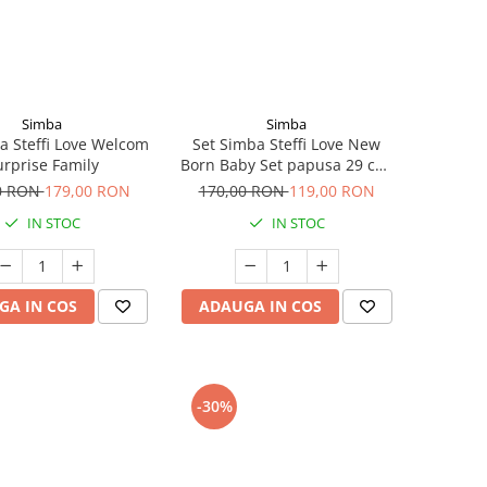
Simba
Simba
a Steffi Love Welcom
Set Simba Steffi Love New
urprise Family
Born Baby Set papusa 29 cm,
1 bebelus si accesorii
0 RON
179,00 RON
170,00 RON
119,00 RON
IN STOC
IN STOC
GA IN COS
ADAUGA IN COS
-30%