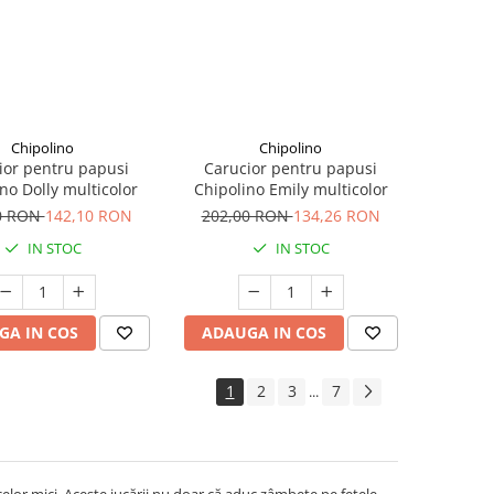
Chipolino
Chipolino
ior pentru papusi
Carucior pentru papusi
no Dolly multicolor
Chipolino Emily multicolor
0 RON
142,10 RON
202,00 RON
134,26 RON
IN STOC
IN STOC
GA IN COS
ADAUGA IN COS
1
2
3
7
...