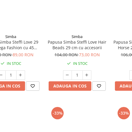
Simba
Simba
imba Steffi Love 29
Papusa Simba Steffi Love Hair
Papusa Si
ga Fashion cu 45
Beads 29 cm cu accesorii
Horse 2
accesorii
00 RON
89,00 RON
104,00 RON
73,00 RON
106,
IN STOC
IN STOC
A IN COS
ADAUGA IN COS
ADAU
-33%
-33%