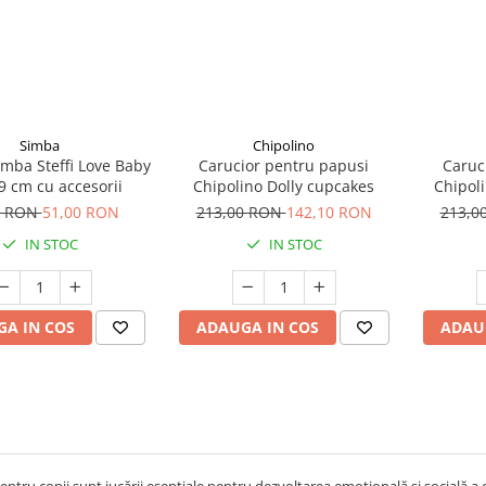
Simba
Chipolino
mba Steffi Love Baby
Carucior pentru papusi
Caruc
9 cm cu accesorii
Chipolino Dolly cupcakes
Chipoli
0 RON
51,00 RON
213,00 RON
142,10 RON
213,0
IN STOC
IN STOC
A IN COS
ADAUGA IN COS
ADAU