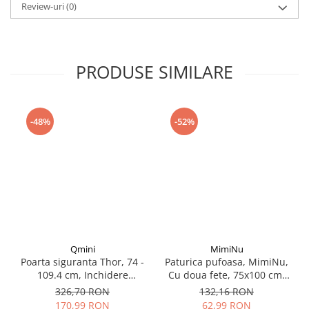
Seturi de curatenie copii
Review-uri
(0)
PRODUSE SIMILARE
-48%
-52%
Qmini
MimiNu
Poarta siguranta Thor, 74 -
Paturica pufoasa, MimiNu,
109.4 cm, Inchidere
Cu doua fete, 75x100 cm,
automata, Sistem dublu de
Din tesatura de catifea si
326,70 RON
132,16 RON
blocare, Otel
bumbac, Little Ballerina
170,99 RON
62,99 RON