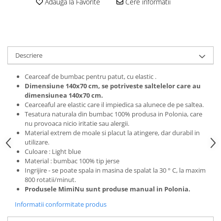
Adauga la Favorite
Cere informatii
amprente
Animale salbatice
Turnuri de invatare
Cai
Insecte si paianjeni
Lumea preistorica
Descriere
Ocean si gheata
Cearceaf de bumbac pentru patut, cu elastic .
Reptile si amfibieni
Dimensiune 140x70 cm, se potriveste saltelelor care au
Set figurine
dimensiunea 140x70 cm.
Viata la ferma
Cearceaful are elastic care il impiedica sa alunece de pe saltea.
Tesatura naturala din bumbac 100% produsa in Polonia, care
Bancuri de lucru cu unelte
nu provoaca nicio iritatie sau alergii.
Constructii, cuburi, forme si culori
Material extrem de moale si placut la atingere, dar durabil in
utilizare.
Corturi de joaca
Culoare : Light blue
Material : bumbac 100% tip jerse
Jucarii de rol
Ingrijire - se poate spala in masina de spalat la 30 ° C, la maxim
Jucarii pentru baie
800 rotatii/minut.
Produsele MimiNu sunt produse manual in Polonia.
La doctor
Informatii conformitate produs
Piscine cu bile