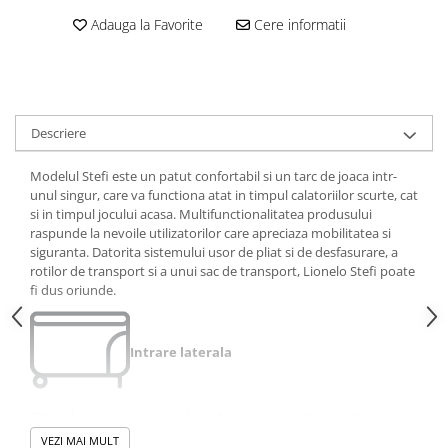
amprente
Adauga la Favorite
Cere informatii
Animale salbatice
Turnuri de invatare
Cai
Insecte si paianjeni
Lumea preistorica
Ocean si gheata
Descriere
Reptile si amfibieni
Modelul Stefi este un patut confortabil si un tarc de joaca intr-
Set figurine
unul singur, care va functiona atat in ​​timpul calatoriilor scurte, cat
Viata la ferma
si in timpul jocului acasa. Multifunctionalitatea produsului
raspunde la nevoile utilizatorilor care apreciaza mobilitatea si
Bancuri de lucru cu unelte
siguranta. Datorita sistemului usor de pliat si de desfasurare, a
Constructii, cuburi, forme si culori
rotilor de transport si a unui sac de transport, Lionelo Stefi poate
fi dus oriunde.
Corturi de joaca
Jucarii de rol
Intrare laterala
Jucarii pentru baie
La doctor
Patutul are o intrare laterala cu fermoar care ofera copiilor mai
Piscine cu bile
mari libertate de miscare.
VEZI MAI MULT