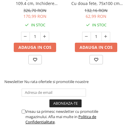
109.4 cm, Inchidere
Cu doua fete, 75x100 cm,
automata, Sistem dublu de
Din tesatura de catifea si
326,70 RON
132,16 RON
blocare, Otel
bumbac, Little Ballerina
170,99 RON
62,99 RON
Pink
IN STOC
IN STOC
ADAUGA IN COS
ADAUGA IN COS
Newsletter
Nu rata ofertele si promotiile noastre
Vreau sa primesc newsletter cu promotiile
magazinului. Afla mai multe in
Politica de
Confidentialitate
.
Mai mult decat un patut de calatorie