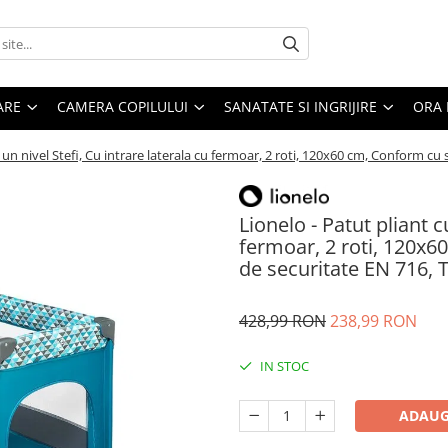
ARE
CAMERA COPILULUI
SANATATE SI INGRIJIRE
ORA 
u un nivel Stefi, Cu intrare laterala cu fermoar, 2 roti, 120x60 cm, Conform 
Lionelo - Patut pliant c
fermoar, 2 roti, 120x
de securitate EN 716, 
428,99 RON
238,99 RON
IN STOC
ADAUG