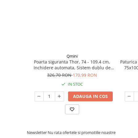
Seturi de curatenie copii
Va permite sa pastrati si sa transportati comod un patut, 
calatorii de vacanta.
Qmini
Poarta siguranta Thor, 74 - 109.4 cm,
Paturica
Inchidere automata, Sistem dublu de
75x100
blocare, Otel
bu
326,70 RON
170,99 RON
IN STOC
ADAUGA IN COS
Newsletter
Nu rata ofertele si promotiile noastre