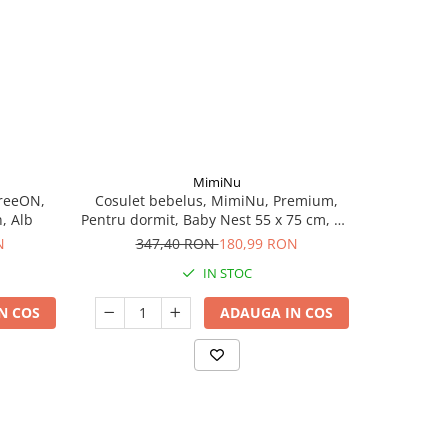
MimiNu
FreeON,
Cosulet bebelus, MimiNu, Premium,
Patut pl
, Alb
Pentru dormit, Baby Nest 55 x 75 cm, Cu
Volanase si dantela, Husa 100%
N
347,40 RON
180,99 RON
43
bumbac, Powder Pink
IN STOC
N COS
ADAUGA IN COS