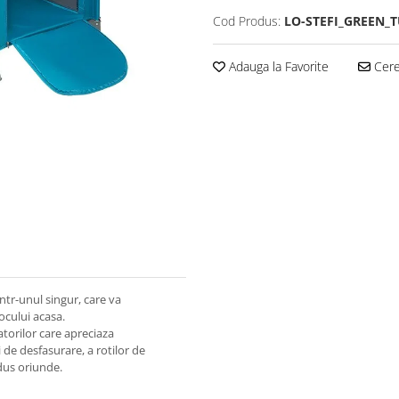
Cod Produs:
LO-STEFI_GREEN_
Adauga la Favorite
Cere 
ntr-unul singur, care va
jocului acasa.
atorilor care apreciaza
i de desfasurare, a rotilor de
 dus oriunde.