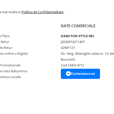
la mai multe in
Politica de Confidentialitate
.
DATE COMERCIALE
 Plata
DAMI FUN STYLE SRL
e Retur
J2020010211407
de Retur
42941121
at si ca un tarc de joaca.
acta, iar structura stabila si
a online a litigiilor
Str. Serg. Gheorghe Latea nr. 13, Se
erii accidentale.
Bucuresti
 de catre un laborator de
Promotionale
Cod CAEN 4712
teriile standardului european de
pe viata Babymoov
Contacteaza-ne
xtinsa Lionelo