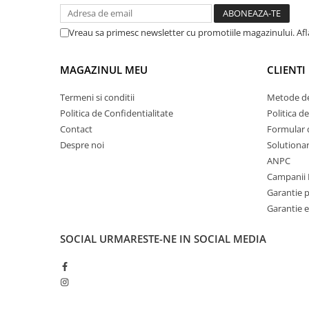
Vreau sa primesc newsletter cu promotiile magazinului. Af
MAGAZINUL MEU
CLIENTI
Termeni si conditii
Metode de
Politica de Confidentialitate
Politica d
decat un patut de calatorie
Contact
Formular 
Lionelo Stefi poate fi folosit atat ca un patut de calatorie, c
Produsul are un sistem de pliere rapid la o dimensiune comp
Despre noi
Solutionare
incuietoarea LockGuard protejeaza mobilierul impotriva pli
ANPC
Patutul a fost supus unei serii de inspectii si teste interne
Campanii 
certificare SGS independent. Acesta indeplineste toate cri
Garantie 
siguranta EN 716.
Garantie e
SOCIAL
URMARESTE-NE IN SOCIAL MEDIA