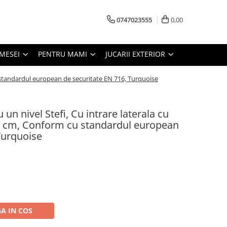
0747023555
0,00
MESEI
PENTRU MAMI
JUCARII EXTERIOR
cu standardul european de securitate EN 716, Turquoise
u un nivel Stefi, Cu intrare laterala cu
60 cm, Conform cu standardul european
Turquoise
A IN COS