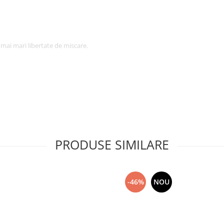
r mai mari libertate de miscare.
l casei.
PRODUSE SIMILARE
desfacere, datorita caruia este
-46%
NOU