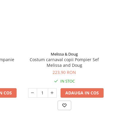
Melissa & Doug
ompanie
Costum carnaval copii Pompier Sef
Costum ca
Melissa and Doug
223,90 RON
IN STOC
N COS
ADAUGA IN COS