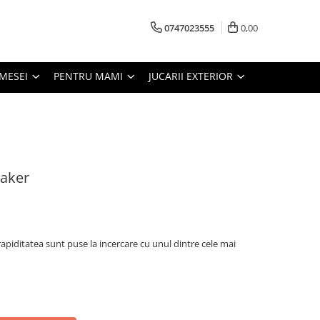
0747023555
0,00
MESEI
PENTRU MAMI
JUCARII EXTERIOR
eaker
 rapiditatea sunt puse la incercare cu unul dintre cele mai