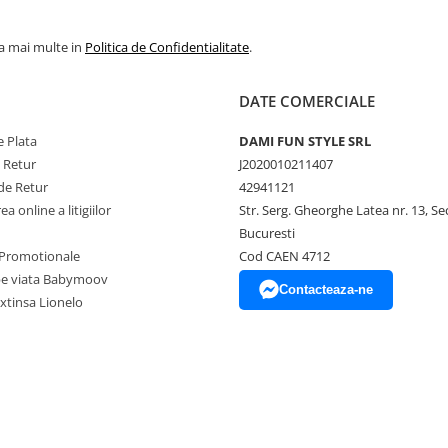
la mai multe in
Politica de Confidentialitate
.
DATE COMERCIALE
 Plata
DAMI FUN STYLE SRL
e Retur
J2020010211407
de Retur
42941121
a online a litigiilor
Str. Serg. Gheorghe Latea nr. 13, Se
Bucuresti
Promotionale
Cod CAEN 4712
pe viata Babymoov
Contacteaza-ne
xtinsa Lionelo