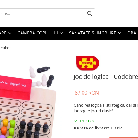
ARE
CAMERA COPILULUI
SANATATE SI INGRIJIRE
ORA 
reaker
Joc de logica - Codebr
87,00 RON
Gandirea logica si strategica, dar si
indragite jocuri clasic/
IN STOC
Durata de livrare:
1-3 zile