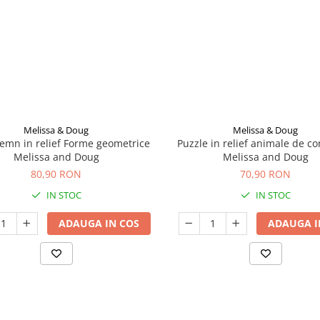
Melissa & Doug
Melissa & Doug
lemn in relief Forme geometrice
Puzzle in relief animale de c
Melissa and Doug
Melissa and Doug
80,90 RON
70,90 RON
IN STOC
IN STOC
ADAUGA IN COS
ADAUGA I