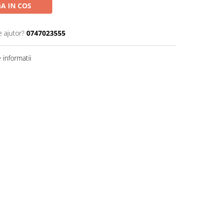
A IN COS
e ajutor?
0747023555
informatii