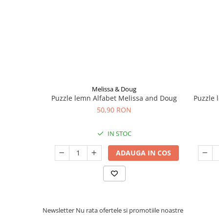
Seturi de curatenie copii
Melissa & Doug
Puzzle lemn Alfabet Melissa and Doug
Puzzle 
50,90 RON
IN STOC
ADAUGA IN COS
Newsletter
Nu rata ofertele si promotiile noastre