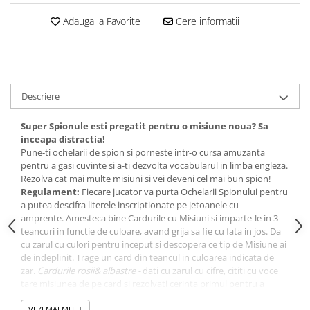
amprente
Animale salbatice
Adauga la Favorite
Cere informatii
Turnuri de invatare
Cai
Insecte si paianjeni
Lumea preistorica
Ocean si gheata
Descriere
Reptile si amfibieni
Set figurine
Super Spionule esti pregatit pentru o misiune noua? Sa
inceapa distractia!
Viata la ferma
Pune-ti ochelarii de spion si porneste intr-o cursa amuzanta
Bancuri de lucru cu unelte
pentru a gasi cuvinte si a-ti dezvolta vocabularul in limba engleza.
Rezolva cat mai multe misiuni si vei deveni cel mai bun spion!
Constructii, cuburi, forme si culori
Regulament:
Fiecare jucator va purta Ochelarii Spionului pentru
Corturi de joaca
a putea descifra literele inscriptionate pe jetoanele cu
amprente. Amesteca bine Cardurile cu Misiuni si imparte-le in 3
Jucarii de rol
teancuri in functie de culoare, avand grija sa fie cu fata in jos. Da
cu zarul cu culori pentru inceput si descopera ce tip de Misiune ai
Jucarii pentru baie
de indeplinit. Trage un card din teancul in culoarea indicata de
La doctor
zar.
Cardurile rosii& albastre -
dati cu zarul cu cifre, cititi cu voce
tare misiunea de pe card si rezolvati cerinta primul pentru a
Piscine cu bile
castiga cardul respectiv. Daca nimeriti un card rosu trebuie sa
VEZI MAI MULT