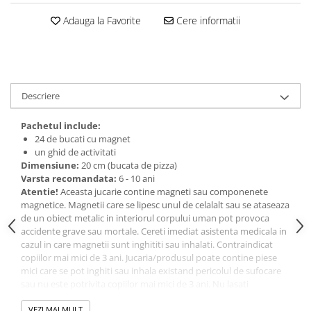
amprente
Animale salbatice
Adauga la Favorite
Cere informatii
Turnuri de invatare
Cai
Insecte si paianjeni
Lumea preistorica
Ocean si gheata
Descriere
Reptile si amfibieni
Pachetul include:
Set figurine
24 de bucati cu magnet
Viata la ferma
un ghid de activitati
Bancuri de lucru cu unelte
Dimensiune:
20 cm (bucata de pizza)
Varsta recomandata:
6 - 10 ani
Constructii, cuburi, forme si culori
Atentie!
Aceasta jucarie contine magneti sau componenete
magnetice. Magnetii care se lipesc unul de celalalt sau se ataseaza
Corturi de joaca
de un obiect metalic in interiorul corpului uman pot provoca
Jucarii de rol
accidente grave sau mortale. Cereti imediat asistenta medicala in
cazul in care magnetii sunt inghititi sau inhalati. Contraindicat
Jucarii pentru baie
copiilor mai mici de 3 ani. Jucaria/produsul poate contine piese
La doctor
mici care se pot inghiti sau inhala existand pericolul de sufocare
sau nu este potrivita copiilor mai mici de 3 ani. Nu lasati
Piscine cu bile
ambalajele jucariilor/produselor la indemana copiilor. Indepartati
orice ambalaj al jucariei/produsului inainte de a da
VEZI MAI MULT