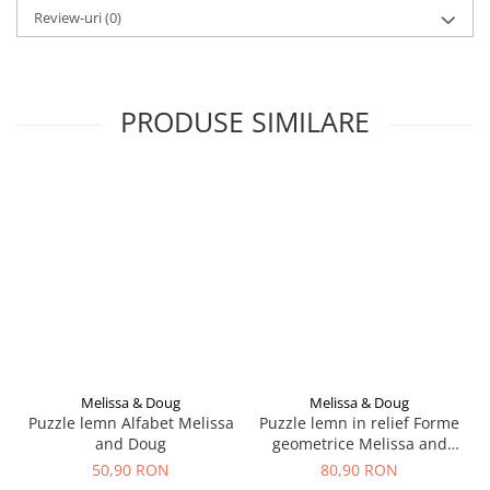
Seturi de curatenie copii
Review-uri
(0)
PRODUSE SIMILARE
Melissa & Doug
Melissa & Doug
Puzzle lemn Alfabet Melissa
Puzzle lemn in relief Forme
and Doug
geometrice Melissa and
Doug
50,90 RON
80,90 RON