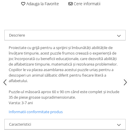
amprente
Adauga la Favorite
Cere informatii
Animale salbatice
Turnuri de invatare
Cai
Insecte si paianjeni
Lumea preistorica
Descriere
Ocean si gheata
Reptile si amfibieni
Proiectate cu grijă pentru a sprijini și îmbunătăți abilitățile de
Set figurine
învățare timpurie, acest puzzle frumos creează o experiență de
joc încorporată cu beneficii educaționale, care dezvoltă abilități
Viata la ferma
de alfabetizare timpurie, matematică și rezolvarea problemelor.
Bancuri de lucru cu unelte
Copiilor le va placea asamblarea acestui puzzle uriaș pentru a
descoperi un animal sălbatic diferit pentru fiecare literă a
Constructii, cuburi, forme si culori
alfabetului.
Corturi de joaca
Puzzle-ul măsoară aprox 60 x 90 cm când este complet și include
Jucarii de rol
35 de piese groase supradimensionate.
Varsta: 3-7 ani
Jucarii pentru baie
Informatii conformitate produs
La doctor
Piscine cu bile
Caracteristici