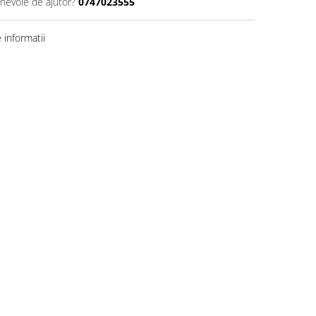
 nevoie de ajutor?
0747023555
informatii