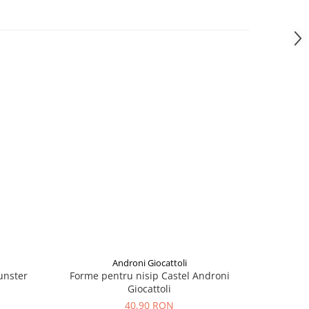
Androni Giocattoli
unster
Forme pentru nisip Castel Androni
Forme pe
Giocattoli
40,90 RON