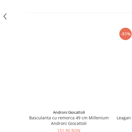
amprente
Animale salbatice
Turnuri de invatare
Cai
Insecte si paianjeni
Lumea preistorica
-51%
Ocean si gheata
Reptile si amfibieni
Set figurine
Viata la ferma
Bancuri de lucru cu unelte
Constructii, cuburi, forme si culori
Corturi de joaca
Jucarii de rol
Jucarii pentru baie
Androni Giocattoli
La doctor
Basculanta cu remorca 49 cm Millenium
Leagan 
Androni Giocattoli
Piscine cu bile
151,90 RON