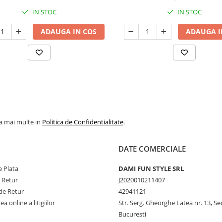
IN STOC
IN STOC
ADAUGA IN COS
ADAUGA I
la mai multe in
Politica de Confidentialitate
.
DATE COMERCIALE
 Plata
DAMI FUN STYLE SRL
e Retur
J2020010211407
de Retur
42941121
a online a litigiilor
Str. Serg. Gheorghe Latea nr. 13, Se
Bucuresti