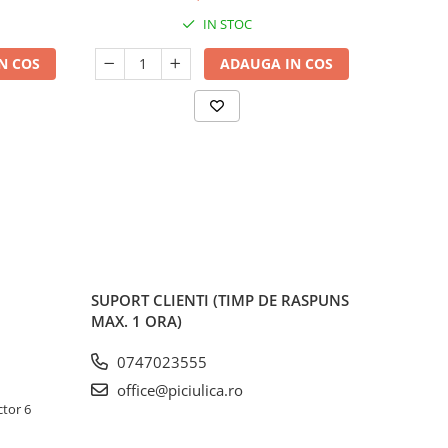
IN STOC
N COS
ADAUGA IN COS
SUPORT CLIENTI
(TIMP DE RASPUNS
MAX. 1 ORA)
0747023555
office@piciulica.ro
ctor 6