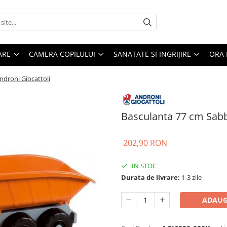
ARE
CAMERA COPILULUI
SANATATE SI INGRIJIRE
ORA 
ndroni Giocattoli
Basculanta 77 cm Sabb
202,90 RON
IN STOC
Durata de livrare:
1-3 zile
ADAUG