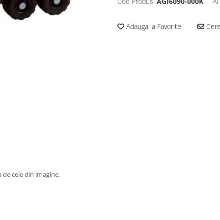
Cod Produs:
AGI6090-000K
Ai
Adauga la Favorite
Cere 
a de cele din imagine.