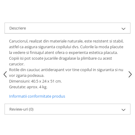
amprente
Animale salbatice
Turnuri de invatare
Cai
Insecte si paianjeni
Descriere
Lumea preistorica
Ocean si gheata
Caruciorul, realizat din materiale naturale, este rezistent si stabil,
astfel ca asigura siguranta copilului dvs. Culorile la moda placute
Reptile si amfibieni
la vedere si finisajul atent ofera o experienta estetica placuta.
Set figurine
Copiii isi pot scoate jucariile dragalase la plimbare cu acest
Viata la ferma
carucior.
Rotile din cauciuc antiderapant vor tine copilul in siguranta si nu
Bancuri de lucru cu unelte
vor zgaria podeaua.
Constructii, cuburi, forme si culori
Dimensiuni: 40.5 x 24 x 51 cm.
Greutate: aprox. 4 kg.
Corturi de joaca
Informatii conformitate produs
Jucarii de rol
Jucarii pentru baie
Review-uri
(0)
La doctor
Piscine cu bile