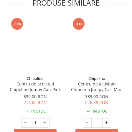
PRODUSE SIMILARE
Seturi de curatenie copii
-37%
-33%
Chipolino
Chipolino
Centru de activitati
Centru de activitati
Chipolino Jumpy Car, Pink
Chipolino Jumpy Car, Mint
339,00 RON
339,00 RON
214,62 RON
226,38 RON
IN STOC
IN STOC