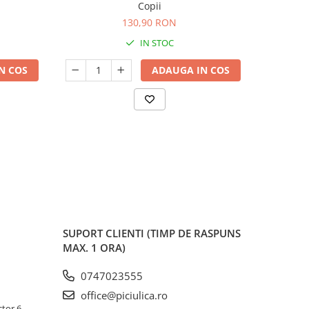
Copii
130,90 RON
IN STOC
N COS
ADAUGA IN COS
SUPORT CLIENTI
(TIMP DE RASPUNS
MAX. 1 ORA)
0747023555
office@piciulica.ro
ctor 6