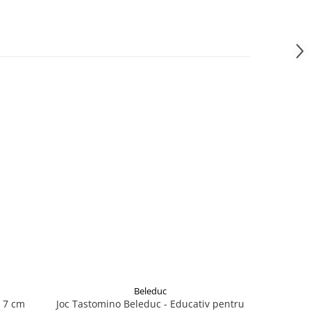
Beleduc
- 7 cm
Joc Tastomino Beleduc - Educativ pentru
Joc Emmi