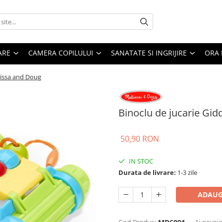
ARE
CAMERA COPILULUI
SANATATE SI INGRIJIRE
ORA 
lissa and Doug
Binoclu de jucarie Gi
50,90 RON
IN STOC
Durata de livrare:
1-3 zile
ADAUG