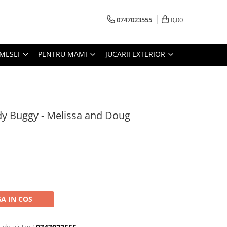
0747023555
0,00
MESEI
PENTRU MAMI
JUCARII EXTERIOR
ddy Buggy - Melissa and Doug
A IN COS