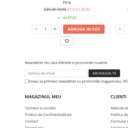
Seturi de curatenie copii
Pink
339,00 RON
214,62 RON
IN STOC
ADAUGA IN COS
Newsletter
Nu rata ofertele si promotiile noastre
Vreau sa primesc newsletter cu promotiile magazinului. Af
MAGAZINUL MEU
CLIENTI
Termeni si conditii
Metode de
Politica de Confidentialitate
Politica d
Contact
Formular 
Despre noi
Solutionare