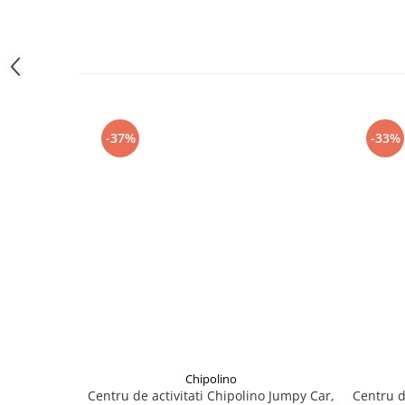
amprente
Animale salbatice
Turnuri de invatare
Cai
Insecte si paianjeni
Lumea preistorica
Ocean si gheata
-37%
-33%
Reptile si amfibieni
Set figurine
Viata la ferma
Bancuri de lucru cu unelte
Constructii, cuburi, forme si culori
Corturi de joaca
Jucarii de rol
Jucarii pentru baie
La doctor
Chipolino
Piscine cu bile
Centru de activitati Chipolino Jumpy Car,
Centru d