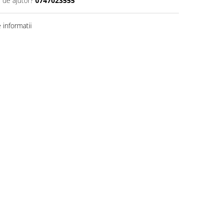
 de ajutor?
0747023555
informatii