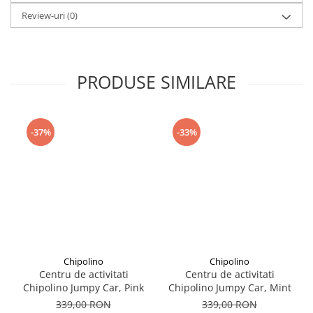
Seturi de curatenie copii
Review-uri
(0)
PRODUSE SIMILARE
-37%
-33%
Chipolino
Chipolino
Centru de activitati
Centru de activitati
Chipolino Jumpy Car, Pink
Chipolino Jumpy Car, Mint
339,00 RON
339,00 RON