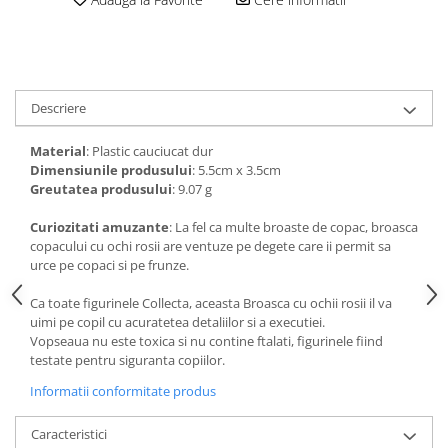
amprente
Animale salbatice
Turnuri de invatare
Cai
Insecte si paianjeni
Lumea preistorica
Descriere
Ocean si gheata
Material
: Plastic cauciucat dur
Reptile si amfibieni
Dimensiunile
produsului
: 5.5cm x 3.5cm
Set figurine
Greutatea produsului
: 9.07 g
Viata la ferma
Curiozitati amuzante
: La fel ca multe broaste de copac, broasca
Bancuri de lucru cu unelte
copacului cu ochi rosii are ventuze pe degete care ii permit sa
Constructii, cuburi, forme si culori
urce pe copaci si pe frunze.
Corturi de joaca
Ca toate figurinele Collecta, aceasta Broasca cu ochii rosii il va
uimi pe copil cu acuratetea detaliilor si a executiei.
Jucarii de rol
Vopseaua nu este toxica si nu contine ftalati, figurinele fiind
Jucarii pentru baie
testate pentru siguranta copiilor.
La doctor
Informatii conformitate produs
Piscine cu bile
Caracteristici