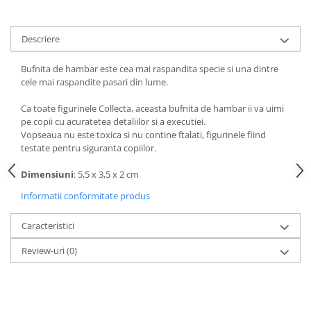
amprente
Animale salbatice
Turnuri de invatare
Cai
Descriere
Insecte si paianjeni
Bufnita de hambar este cea mai raspandita specie si una dintre
Lumea preistorica
cele mai raspandite pasari din lume.
Ocean si gheata
Reptile si amfibieni
Ca toate figurinele Collecta, aceasta bufnita de hambar ii va uimi
pe copii cu acuratetea detaliilor si a executiei.
Set figurine
Vopseaua nu este toxica si nu contine ftalati, figurinele fiind
Viata la ferma
testate pentru siguranta copiilor.
Bancuri de lucru cu unelte
Dimensiuni
: 5,5 x 3,5 x 2 cm
Constructii, cuburi, forme si culori
Informatii conformitate produs
Corturi de joaca
Caracteristici
Jucarii de rol
Jucarii pentru baie
Review-uri
(0)
La doctor
Piscine cu bile