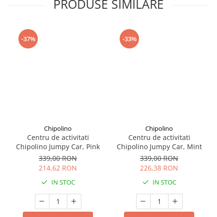
PRODUSE SIMILARE
Seturi de curatenie copii
-37%
-33%
Chipolino
Chipolino
Centru de activitati
Centru de activitati
Chipolino Jumpy Car, Pink
Chipolino Jumpy Car, Mint
339,00 RON
339,00 RON
214,62 RON
226,38 RON
IN STOC
IN STOC