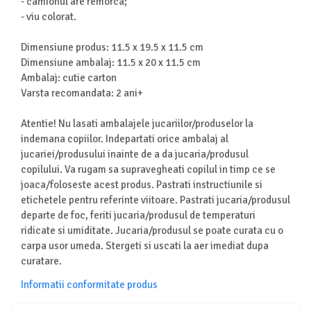
- camionul are remorca;
Seturi de curatenie copii
- viu colorat.
Dimensiune produs: 11.5 x 19.5 x 11.5 cm
Dimensiune ambalaj: 11.5 x 20 x 11.5 cm
Ambalaj: cutie carton
Varsta recomandata: 2 ani+
Atentie! Nu lasati ambalajele jucariilor/produselor la
indemana copiilor. Indepartati orice ambalaj al
jucariei/produsului inainte de a da jucaria/produsul
copilului. Va rugam sa supravegheati copilul in timp ce se
joaca/foloseste acest produs. Pastrati instructiunile si
etichetele pentru referinte viitoare. Pastrati jucaria/produsul
departe de foc, feriti jucaria/produsul de temperaturi
ridicate si umiditate. Jucaria/produsul se poate curata cu o
carpa usor umeda. Stergeti si uscati la aer imediat dupa
curatare.
Informatii conformitate produs