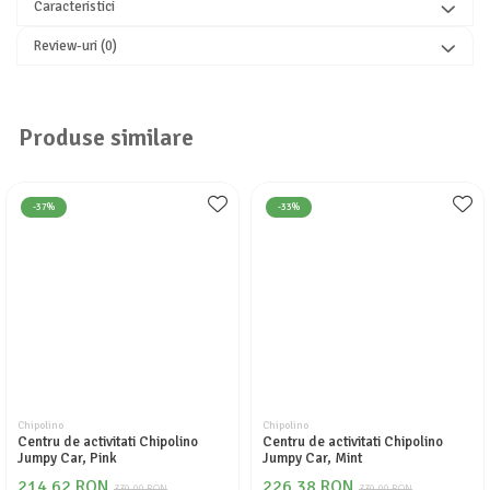
Caracteristici
Review-uri
(0)
Produse similare
-37%
-33%
Chipolino
Chipolino
Centru de activitati Chipolino
Centru de activitati Chipolino
Jumpy Car, Pink
Jumpy Car, Mint
214,62 RON
226,38 RON
339,00 RON
339,00 RON