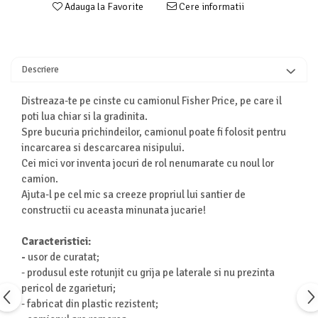
Adauga la Favorite
Cere informatii
Turnuri de invatare
Animale salbatice
Cai
Insecte si paianjeni
Descriere
Lumea preistorica
Ocean si gheata
Distreaza-te pe cinste cu camionul Fisher Price, pe care il
Reptile si amfibieni
poti lua chiar si la gradinita.
Set figurine
Spre bucuria prichindeilor, camionul poate fi folosit pentru
incarcarea si descarcarea nisipului.
Viata la ferma
Cei mici vor inventa jocuri de rol nenumarate cu noul lor
Bancuri de lucru cu unelte
camion.
Constructii, cuburi, forme si culori
Ajuta-l pe cel mic sa creeze propriul lui santier de
constructii cu aceasta minunata jucarie!
Corturi de joaca
Jucarii de rol
Caracteristici:
Jucarii pentru baie
-
usor de curatat;
- produsul este rotunjit cu grija pe laterale si nu prezinta
La doctor
pericol de zgarieturi;
Piscine cu bile
- fabricat din plastic rezistent;