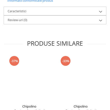
Informatii conformitate produs
Seturi de curatenie copii
Caracteristici
Review-uri
(0)
PRODUSE SIMILARE
-37%
-33%
Chipolino
Chipolino