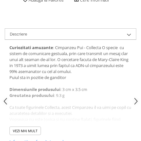
amprente
Animale salbatice
Turnuri de invatare
Cai
Insecte si paianjeni
Lumea preistorica
Descriere
Ocean si gheata
Curiozitati amuzante
: Cimpanzeu Pui - Collecta O specie cu
Reptile si amfibieni
sistem de comunicare gestuala, prin care transmit un mesaj clar
Set figurine
unui alt seaman de-al lor. O cercetare facuta de Mary-Claire King
Viata la ferma
in 1973 a uimit lumea prin faptul ca ADN-ul cimpanzeului este
99% asemanator cu cel al omului.
Bancuri de lucru cu unelte
Puiul sta in pozitie de ganditor
Constructii, cuburi, forme si culori
Dimensiunile produsului
: 3 cm x 3.5 cm
Corturi de joaca
Greutatea produsului
: 9.3 g
Jucarii de rol
Ca toate figurinele Collecta, acest Cimpanzeu il va uimi pe copil cu
Jucarii pentru baie
acuratetea detaliilor si a executiei.
Vopseaua nu este toxica si nu contine ftalati, figurinele fiind
La doctor
testate pentru siguranta copiilor.
VEZI MAI MULT
Piscine cu bile