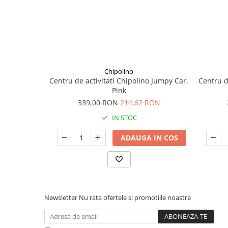
Seturi de curatenie copii
Chipolino
Centru de activitati Chipolino Jumpy Car,
Centru d
Pink
339,00 RON
214,62 RON
IN STOC
ADAUGA IN COS
Newsletter
Nu rata ofertele si promotiile noastre