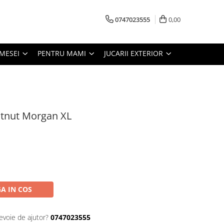
0747023555
0,00
MESEI
PENTRU MAMI
JUCARII EXTERIOR
stnut Morgan XL
A IN COS
evoie de ajutor?
0747023555