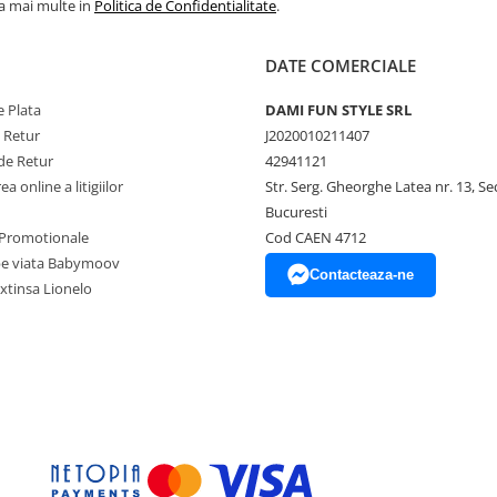
la mai multe in
Politica de Confidentialitate
.
DATE COMERCIALE
 Plata
DAMI FUN STYLE SRL
e Retur
J2020010211407
de Retur
42941121
a online a litigiilor
Str. Serg. Gheorghe Latea nr. 13, Se
Bucuresti
Promotionale
Cod CAEN 4712
pe viata Babymoov
Contacteaza-ne
xtinsa Lionelo