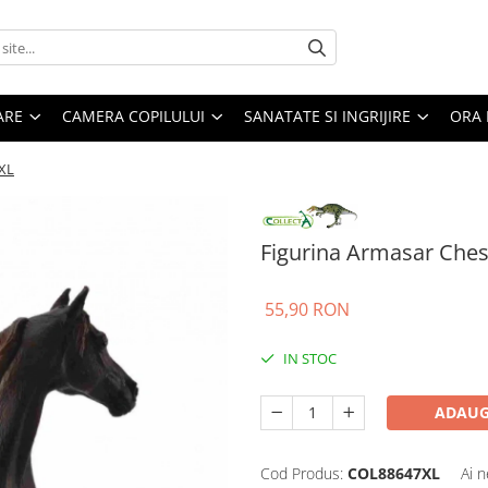
ARE
CAMERA COPILULUI
SANATATE SI INGRIJIRE
ORA 
 XL
Figurina Armasar Che
55,90 RON
IN STOC
ADAUG
Cod Produs:
COL88647XL
Ai n