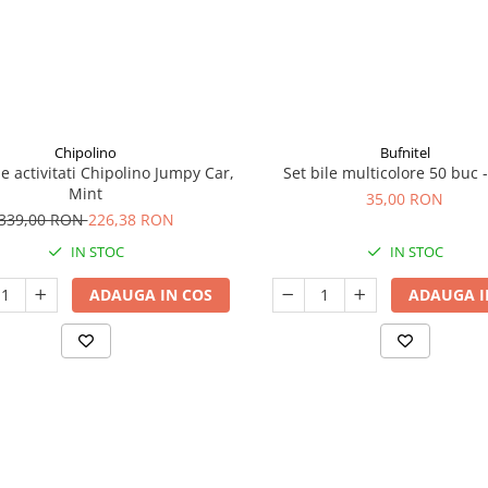
Chipolino
Bufnitel
e activitati Chipolino Jumpy Car,
Set bile multicolore 50 buc 
Mint
35,00 RON
339,00 RON
226,38 RON
IN STOC
IN STOC
ADAUGA IN COS
ADAUGA I