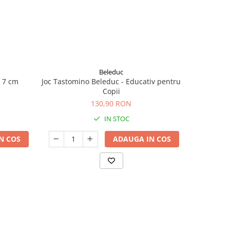
Beleduc
- 7 cm
Joc Tastomino Beleduc - Educativ pentru
Joc Emmi
Copii
130,90 RON
IN STOC
N COS
ADAUGA IN COS