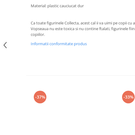
amprente
Material: plastic cauciucat dur
Animale salbatice
Turnuri de invatare
Cai
Ca toate figurinele Collecta, acest cal ii va uimi pe copii cu a
Insecte si paianjeni
Vopseaua nu este toxica si nu contine ftalati, figurinele fi
Lumea preistorica
copiilor.
Ocean si gheata
Informatii conformitate produs
Reptile si amfibieni
Set figurine
Viata la ferma
Bancuri de lucru cu unelte
Constructii, cuburi, forme si culori
Corturi de joaca
-37%
-33%
Jucarii de rol
Jucarii pentru baie
La doctor
Piscine cu bile