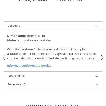
amprente
Animale salbatice
Turnuri de invatare
Cai
Insecte si paianjeni
Lumea preistorica
Descriere
Ocean si gheata
Dimensiuni
: 16cm X 12cm
Reptile si amfibieni
Material
: plastic cauciucat dur
Set figurine
Viata la ferma
Ca toate figurinele Collecta, acest cal ii v-a uimi pe copii cu
acuratetea detaliilor si a executiei.Vopseaua nu este toxica si nu
Bancuri de lucru cu unelte
contine ftalati, figurinele fiind testate pentru siguranta copiilor.
Constructii, cuburi, forme si culori
Informatii conformitate produs
Corturi de joaca
Caracteristici
Jucarii de rol
Review-uri
(0)
Jucarii pentru baie
La doctor
Piscine cu bile