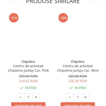
PRODUSE SIMILARE
Seturi de curatenie copii
-37%
-33%
Chipolino
Chipolino
Centru de activitati
Centru de activitati
Chipolino Jumpy Car, Pink
Chipolino Jumpy Car, Mint
339,00 RON
339,00 RON
214,62 RON
226,38 RON
IN STOC
IN STOC
ADAUGA IN COS
ADAUGA IN COS