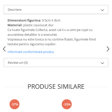
amprente
Animale salbatice
Turnuri de invatare
Descriere
Cai
Insecte si paianjeni
Dimensiuni figurina:
9.5cm X 8cm
Material:
plastic cauciucat dur
Lumea preistorica
Ca toate figurinele Collecta, acest cal ii v-a uimi pe copii cu
Ocean si gheata
acuratetea detaliilor si a executiei.
Reptile si amfibieni
Vopseaua nu este toxica si nu contine ftalati, figurinele fiind
testate pentru siguranta copiilor.
Set figurine
Informatii conformitate produs
Viata la ferma
Bancuri de lucru cu unelte
Review-uri
(0)
Constructii, cuburi, forme si culori
Corturi de joaca
Jucarii de rol
PRODUSE SIMILARE
Jucarii pentru baie
La doctor
-37%
-33%
Piscine cu bile