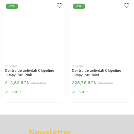
Seturi de curatenie copii
-37%
-33%
Chipolino
Chipolino
Centru de activitati Chipolino
Centru de activitati Chipolino
Jumpy Car, Pink
Jumpy Car, Mint
214,62 RON
226,38 RON
339,00 RON
339,00 RON
In stoc
In stoc
Newsletter