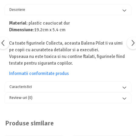
Turnuri de invatare
Animale salbatice
Descriere
Cai
Material
: plastic cauciucat dur
Insecte si paianjeni
Dimensiune
:19.2cm x 5.4 cm
Lumea preistorica
Ocean si gheata
Ca toate figurinele Collecta, aceasta Balena Pilot ii va uimi
Reptile si amfibieni
pe copii cu acuratetea detaliilor si a executiei.
Set figurine
Vopseaua nu este toxica si nu contine ftalati, figurinele fiind
testate pentru siguranta copiilor.
Viata la ferma
Bancuri de lucru cu unelte
Informatii conformitate produs
Constructii, cuburi, forme si culori
Caracteristici
Corturi de joaca
Review-uri
(0)
Jucarii de rol
Jucarii pentru baie
La doctor
Produse similare
Piscine cu bile