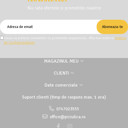
Nu rata ofertele si promotiile noastre
Vreau sa primesc newsletter cu promotiile magazinului. Afla mai multe in
Politica
de Confidentialitate
.
MAGAZINUL MEU
CLIENTI
Date comerciale
Suport clienti
(timp de raspuns max. 1 ora)
0747023555
office@piciulica.ro