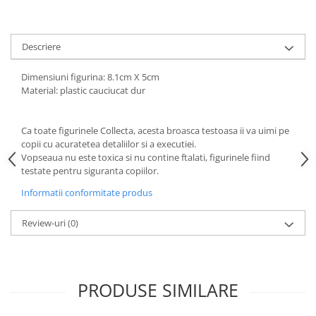
amprente
Animale salbatice
Turnuri de invatare
Cai
Descriere
Insecte si paianjeni
Lumea preistorica
Dimensiuni figurina: 8.1cm X 5cm
Material: plastic cauciucat dur
Ocean si gheata
Reptile si amfibieni
Set figurine
Ca toate figurinele Collecta, acesta broasca testoasa ii va uimi pe
copii cu acuratetea detaliilor si a executiei.
Viata la ferma
Vopseaua nu este toxica si nu contine ftalati, figurinele fiind
Bancuri de lucru cu unelte
testate pentru siguranta copiilor.
Constructii, cuburi, forme si culori
Informatii conformitate produs
Corturi de joaca
Review-uri
(0)
Jucarii de rol
Jucarii pentru baie
La doctor
PRODUSE SIMILARE
Piscine cu bile