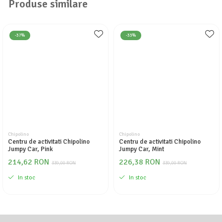
Produse similare
Seturi de curatenie copii
-37%
-33%
Chipolino
Chipolino
Centru de activitati Chipolino
Centru de activitati Chipolino
Jumpy Car, Pink
Jumpy Car, Mint
214,62 RON
226,38 RON
339,00 RON
339,00 RON
In stoc
In stoc