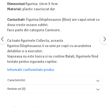
Dimensiuni
figurina: 10cm X 9cm
Turnuri de invatare
Animale salbatice
Material
: plastic cauciucat dur
Cai
Insecte si paianjeni
Curiozitati
: Figurina Dilophosaurus (Blue) are capul ornat cu
doua creste osoase subtiri.
Lumea preistorica
Face parte din categoria Carnivore.
Ocean si gheata
Reptile si amfibieni
Ca toate figurinele Collecta, aceasta
Set figurine
figurina Dilophosaurus ii va uimi pe copii cu acuratetea
Viata la ferma
detaliilor si a executiei.
Bancuri de lucru cu unelte
Vopseaua nu este toxica si nu contine ftalati, figurinele fiind
testate pentru siguranta copiilor.
Constructii, cuburi, forme si culori
Informatii conformitate produs
Corturi de joaca
Jucarii de rol
Caracteristici
Jucarii pentru baie
Review-uri
(0)
La doctor
Piscine cu bile