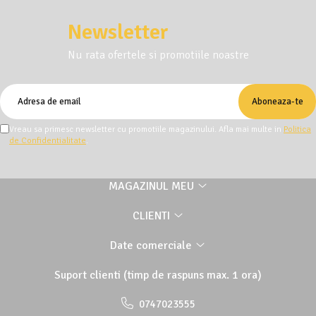
Newsletter
Nu rata ofertele si promotiile noastre
Vreau sa primesc newsletter cu promotiile magazinului. Afla mai multe in
Politica
de Confidentialitate
.
MAGAZINUL MEU
CLIENTI
Date comerciale
Suport clienti
(timp de raspuns max. 1 ora)
0747023555