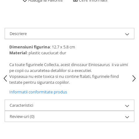
amprente
Animale salbatice
Turnuri de invatare
Cai
Insecte si paianjeni
Lumea preistorica
Descriere
Ocean si gheata
Dimensiuni figurina
: 12.7 x 5.8 cm
Reptile si amfibieni
Material
: plastic cauciucat dur
Set figurine
Viata la ferma
Ca toate figurinele Collecta, acest dinozaur Einiosaurus ii va uimi
pe copii cu acuratetea detaliilor si a executiei.
Bancuri de lucru cu unelte
Vopseaua nu este toxica si nu contine ftalati, figurinele fiind
Constructii, cuburi, forme si culori
testate pentru siguranta copiilor.
Corturi de joaca
Informatii conformitate produs
Jucarii de rol
Caracteristici
Jucarii pentru baie
Review-uri
(0)
La doctor
Piscine cu bile