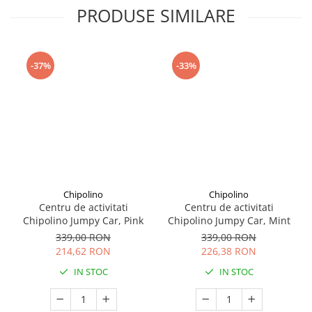
Seturi de curatenie copii
PRODUSE SIMILARE
-37%
-33%
Chipolino
Chipolino
Centru de activitati
Centru de activitati
Chipolino Jumpy Car, Pink
Chipolino Jumpy Car, Mint
339,00 RON
339,00 RON
214,62 RON
226,38 RON
IN STOC
IN STOC