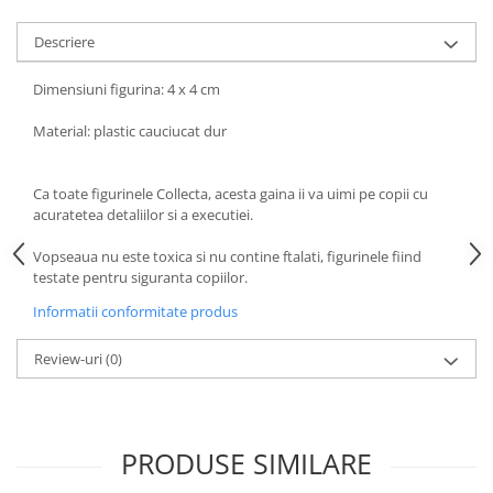
amprente
Animale salbatice
Turnuri de invatare
Descriere
Cai
Insecte si paianjeni
Dimensiuni figurina: 4 x 4 cm
Lumea preistorica
Material: plastic cauciucat dur
Ocean si gheata
Reptile si amfibieni
Ca toate figurinele Collecta, acesta gaina ii va uimi pe copii cu
Set figurine
acuratetea detaliilor si a executiei.
Viata la ferma
Vopseaua nu este toxica si nu contine ftalati, figurinele fiind
Bancuri de lucru cu unelte
testate pentru siguranta copiilor.
Constructii, cuburi, forme si culori
Informatii conformitate produs
Corturi de joaca
Review-uri
(0)
Jucarii de rol
Jucarii pentru baie
La doctor
PRODUSE SIMILARE
Piscine cu bile