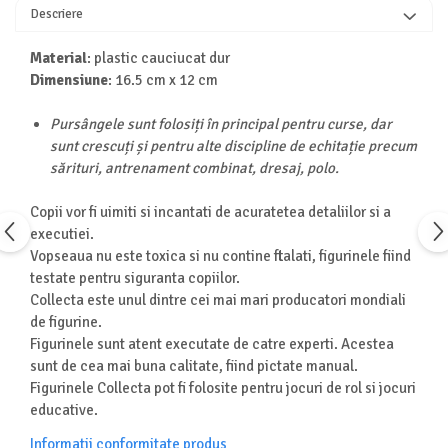
Descriere
Turnuri de invatare
Animale salbatice
Cai
Material
: plastic cauciucat dur
Insecte si paianjeni
Dimensiune
: 16.5 cm x 12 cm
Lumea preistorica
Pursângele sunt folosiți în principal pentru curse, dar
Ocean si gheata
sunt crescuți și pentru alte discipline de echitație precum
Reptile si amfibieni
sărituri, antrenament combinat, dresaj, polo.
Set figurine
Viata la ferma
Copii vor fi uimiti si incantati de acuratetea detaliilor si a
executiei.
Bancuri de lucru cu unelte
Vopseaua nu este toxica si nu contine ftalati, figurinele fiind
Constructii, cuburi, forme si culori
testate pentru siguranta copiilor.
Corturi de joaca
Collecta este unul dintre cei mai mari producatori mondiali
de figurine.
Jucarii de rol
Figurinele sunt atent executate de catre experti. Acestea
Jucarii pentru baie
sunt de cea mai buna calitate, fiind pictate manual.
Figurinele Collecta pot fi folosite pentru jocuri de rol si jocuri
La doctor
educative.
Piscine cu bile
Informatii conformitate produs