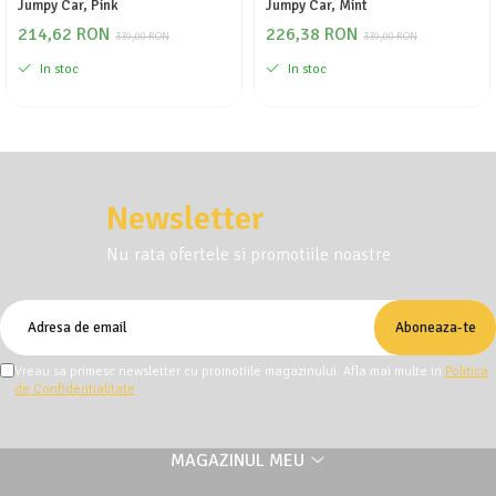
Jumpy Car, Pink
Jumpy Car, Mint
214,62 RON
226,38 RON
339,00 RON
339,00 RON
In stoc
In stoc
Newsletter
Nu rata ofertele si promotiile noastre
Vreau sa primesc newsletter cu promotiile magazinului. Afla mai multe in
Politica
de Confidentialitate
.
MAGAZINUL MEU