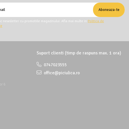
c newsletter cu promotiile magazinului. Afla mai multe in
Politica de
te
.
Suport clienti
(timp de raspuns max. 1 ora)
0747023555
office@piciulica.ro
or 6