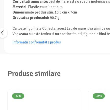
Curiozitati amuzante
: Leul de mare este o specie inofensiva s
Turnuri de invatare
Animale salbatice
Material
: Plastic cauciucat dur
Dimensiunile produsului
: 10.5 cm x 7cm
Cai
Greutatea produsului
: 90,7 g
Insecte si paianjeni
Lumea preistorica
Ca toate figurinele Collecta, acest Leu de mare il va uimi pe cop
Ocean si gheata
Vopseaua nu este toxica si nu contine ftalati, figurinele fiind t
Reptile si amfibieni
Informatii conformitate produs
Set figurine
Viata la ferma
Bancuri de lucru cu unelte
Constructii, cuburi, forme si culori
Produse similare
Corturi de joaca
Jucarii de rol
Jucarii pentru baie
La doctor
-37%
-33%
Piscine cu bile