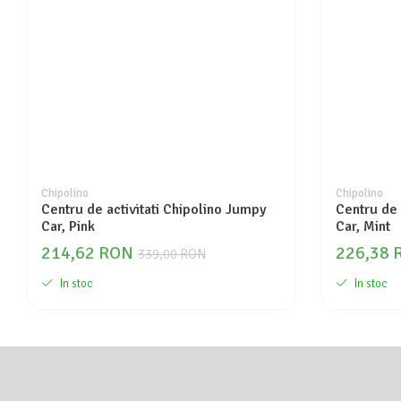
Seturi de curatenie copii
Chipolino
Chipolino
Centru de activitati Chipolino Jumpy
Centru de 
Car, Pink
Car, Mint
214,62 RON
226,38 
339,00 RON
In stoc
In stoc