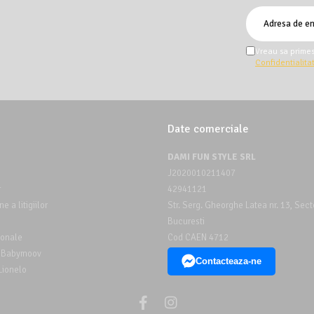
Vreau sa primes
Confidentialita
Date comerciale
DAMI FUN STYLE SRL
J2020010211407
r
42941121
e a litigiilor
Str. Serg. Gheorghe Latea nr. 13, Sect
Bucuresti
ionale
Cod CAEN 4712
a Babymoov
Contacteaza-ne
Lionelo