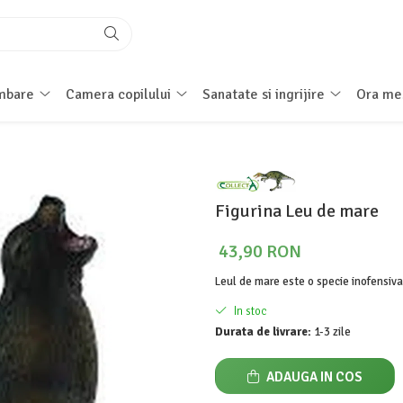
imbare
Camera copilului
Sanatate si ingrijire
Ora me
Figurina Leu de mare
43,90 RON
Leul de mare este o specie inofensiva 
In stoc
Durata de livrare:
1-3 zile
ADAUGA IN COS