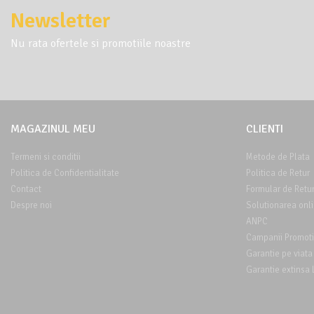
Newsletter
Nu rata ofertele si promotiile noastre
MAGAZINUL MEU
CLIENTI
Termeni si conditii
Metode de Plata
Politica de Confidentialitate
Politica de Retur
Contact
Formular de Retu
Despre noi
Solutionarea onlin
ANPC
Campanii Promot
Garantie pe viat
Garantie extinsa 