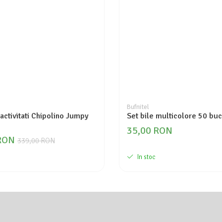
Bufnitel
activitati Chipolino Jumpy
Set bile multicolore 50 buc
35,00 RON
RON
339,00 RON
In stoc