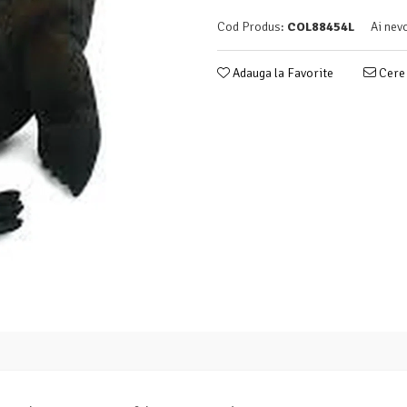
Cod Produs:
COL88454L
Ai nev
Adauga la Favorite
Cere 