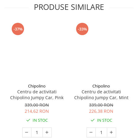
Seturi de curatenie copii
PRODUSE SIMILARE
-37%
-33%
Chipolino
Chipolino
Centru de activitati
Centru de activitati
Chipolino Jumpy Car, Pink
Chipolino Jumpy Car, Mint
339,00 RON
339,00 RON
214,62 RON
226,38 RON
IN STOC
IN STOC