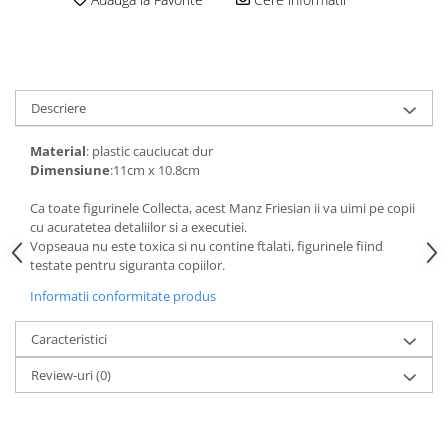
amprente
Animale salbatice
Turnuri de invatare
Cai
Insecte si paianjeni
Lumea preistorica
Descriere
Ocean si gheata
Material
: plastic cauciucat dur
Reptile si amfibieni
Dimensiune
:11cm x 10.8cm
Set figurine
Viata la ferma
Ca toate figurinele Collecta, acest Manz Friesian ii va uimi pe copii
cu acuratetea detaliilor si a executiei.
Bancuri de lucru cu unelte
Vopseaua nu este toxica si nu contine ftalati, figurinele fiind
Constructii, cuburi, forme si culori
testate pentru siguranta copiilor.
Corturi de joaca
Informatii conformitate produs
Jucarii de rol
Caracteristici
Jucarii pentru baie
Review-uri
(0)
La doctor
Piscine cu bile