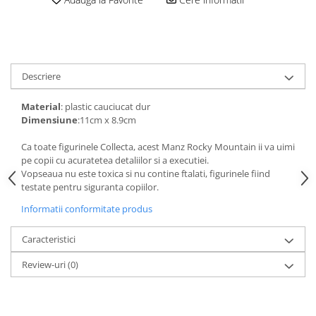
amprente
Animale salbatice
Turnuri de invatare
Cai
Insecte si paianjeni
Lumea preistorica
Descriere
Ocean si gheata
Material
: plastic cauciucat dur
Reptile si amfibieni
Dimensiune
:11cm x 8.9cm
Set figurine
Viata la ferma
Ca toate figurinele Collecta, acest Manz Rocky Mountain ii va uimi
pe copii cu acuratetea detaliilor si a executiei.
Bancuri de lucru cu unelte
Vopseaua nu este toxica si nu contine ftalati, figurinele fiind
Constructii, cuburi, forme si culori
testate pentru siguranta copiilor.
Corturi de joaca
Informatii conformitate produs
Jucarii de rol
Caracteristici
Jucarii pentru baie
Review-uri
(0)
La doctor
Piscine cu bile