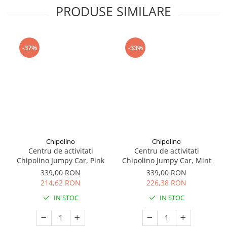
Seturi de curatenie copii
PRODUSE SIMILARE
-37%
-33%
Chipolino
Chipolino
Centru de activitati
Centru de activitati
Chipolino Jumpy Car, Pink
Chipolino Jumpy Car, Mint
339,00 RON
339,00 RON
214,62 RON
226,38 RON
IN STOC
IN STOC