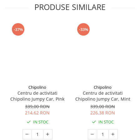
Seturi de curatenie copii
PRODUSE SIMILARE
-37%
-33%
Chipolino
Chipolino
Centru de activitati
Centru de activitati
Chipolino Jumpy Car, Pink
Chipolino Jumpy Car, Mint
339,00 RON
339,00 RON
214,62 RON
226,38 RON
IN STOC
IN STOC