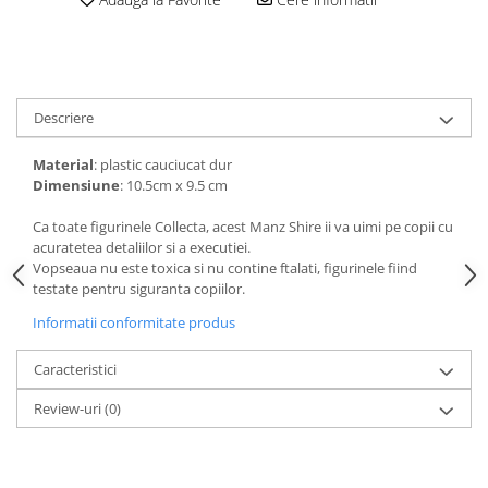
amprente
Animale salbatice
Turnuri de invatare
Cai
Insecte si paianjeni
Lumea preistorica
Descriere
Ocean si gheata
Material
: plastic cauciucat dur
Reptile si amfibieni
Dimensiune
: 10.5cm x 9.5 cm
Set figurine
Viata la ferma
Ca toate figurinele Collecta, acest Manz Shire ii va uimi pe copii cu
acuratetea detaliilor si a executiei.
Bancuri de lucru cu unelte
Vopseaua nu este toxica si nu contine ftalati, figurinele fiind
Constructii, cuburi, forme si culori
testate pentru siguranta copiilor.
Corturi de joaca
Informatii conformitate produs
Jucarii de rol
Caracteristici
Jucarii pentru baie
Review-uri
(0)
La doctor
Piscine cu bile