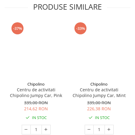
Seturi de curatenie copii
PRODUSE SIMILARE
-37%
-33%
Chipolino
Chipolino
Centru de activitati
Centru de activitati
Chipolino Jumpy Car, Pink
Chipolino Jumpy Car, Mint
339,00 RON
339,00 RON
214,62 RON
226,38 RON
IN STOC
IN STOC