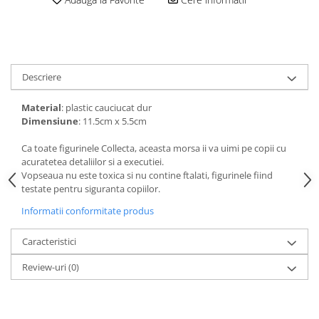
amprente
Animale salbatice
Turnuri de invatare
Cai
Insecte si paianjeni
Lumea preistorica
Descriere
Ocean si gheata
Material
: plastic cauciucat dur
Reptile si amfibieni
Dimensiune
: 11.5cm x 5.5cm
Set figurine
Viata la ferma
Ca toate figurinele Collecta, aceasta morsa ii va uimi pe copii cu
acuratetea detaliilor si a executiei.
Bancuri de lucru cu unelte
Vopseaua nu este toxica si nu contine ftalati, figurinele fiind
Constructii, cuburi, forme si culori
testate pentru siguranta copiilor.
Corturi de joaca
Informatii conformitate produs
Jucarii de rol
Caracteristici
Jucarii pentru baie
Review-uri
(0)
La doctor
Piscine cu bile