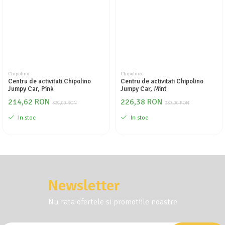
Chipolino
Chipolino
Centru de activitati Chipolino
Centru de activitati Chipolino
Jumpy Car, Pink
Jumpy Car, Mint
214,62 RON
226,38 RON
339,00 RON
339,00 RON
In stoc
In stoc
Newsletter
Nu rata ofertele si promotiile noastre