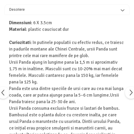
Turnuri de invatare
Animale salbatice
Descriere
Cai
Dimensiuni
: 6 X 3.5cm
Insecte si paianjeni
Material
: plastic cauciucat dur
Lumea preistorica
Ocean si gheata
Curiozitati
: In putinele populatii cu efectiv redus, ce traiesc
Reptile si amfibieni
in padurile montane ale Chinei Centrale, ursii Panda sunt
Set figurine
printre cele mai rare mamifere de pe glob.
Ursii Panda ajung in lungime pana la 1,5 m si aproximativ
Viata la ferma
1.75 m in inaltime. Masculii sunt cu 10-20% mai mari decat
Bancuri de lucru cu unelte
femelele. Masculii cantaresc pana la 150 kg, iar femelele
Constructii, cuburi, forme si culori
pana la 125 kg.
Panda este una dintre speciile de ursi care au cea mai lunga
Corturi de joaca
coada, care ar putea ajunge pana la 5–6 cm lungime.Ursii
Jucarii de rol
Panda traiesc pana la 25-30 de ani.
Jucarii pentru baie
Ursii Panda consuma exclusiv frunze si lastari de bambus.
Bambusul este o planta dulce cu crestere inalta, pe care
La doctor
ursul Panda o marunteste cu usurinta. Dintii ursului Panda,
Piscine cu bile
ce inițial erau propice smulgerii si maruntirii carnii, au