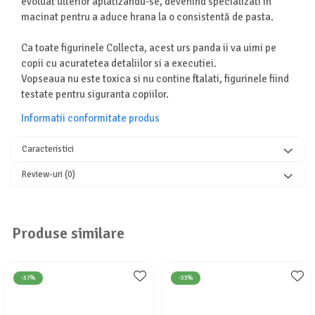
evoluat ulterior aplatizandu-se, devenind specializati in
Seturi de curatenie copii
macinat pentru a aduce hrana la o consistentă de pasta.
Ca toate figurinele Collecta, acest urs panda ii va uimi pe
copii cu acuratetea detaliilor si a executiei.
Vopseaua nu este toxica si nu contine ftalati, figurinele fiind
testate pentru siguranta copiilor.
Informatii conformitate produs
Caracteristici
Review-uri
(0)
Produse similare
-37%
-33%