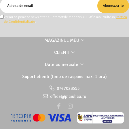
Vreau sa primesc newsletter cu promotiile magazinului. Afla mai multe in
Politica
de Confidentialitate
.
MAGAZINUL MEU
CLIENTI
Date comerciale
Suport clienti
(timp de raspuns max. 1 ora)
0747023555
office@piciulica.ro