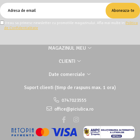
Vreau sa primesc newsletter cu promotiile magazinului. Afla mai multe in
Politica
de Confidentialitate
.
MAGAZINUL MEU
CLIENTI
Date comerciale
Suport clienti
(timp de raspuns max. 1 ora)
0747023555
office@piciulica.ro