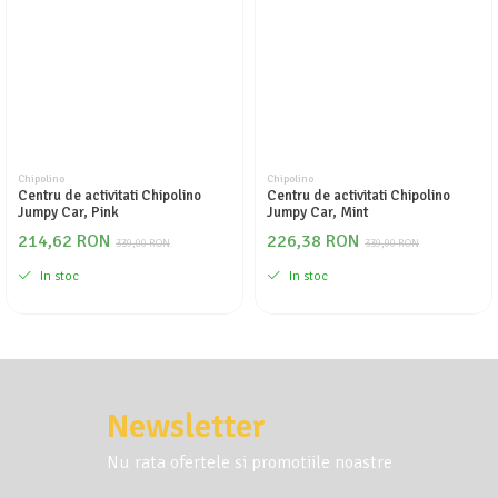
Seturi de curatenie copii
Chipolino
Chipolino
Centru de activitati Chipolino
Centru de activitati Chipolino
Jumpy Car, Pink
Jumpy Car, Mint
214,62 RON
226,38 RON
339,00 RON
339,00 RON
In stoc
In stoc
Newsletter
Nu rata ofertele si promotiile noastre