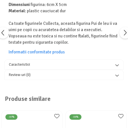
Dimensiuni
figurina: 6cm X 5cm
Turnuri de invatare
Animale salbatice
Material
: plastic cauciucat dur
Cai
Insecte si paianjeni
Ca toate figurinele Collecta, aceasta figurina Pui de leu ii va
uimi pe copii cu acuratetea detaliilor si a executiei.
Lumea preistorica
Vopseaua nu este toxica si nu contine ftalati, figurinele fiind
Ocean si gheata
testate pentru siguranta copiilor.
Reptile si amfibieni
Informatii conformitate produs
Set figurine
Viata la ferma
Caracteristici
Bancuri de lucru cu unelte
Review-uri
(0)
Constructii, cuburi, forme si culori
Corturi de joaca
Jucarii de rol
Produse similare
Jucarii pentru baie
La doctor
-37%
-33%
Piscine cu bile