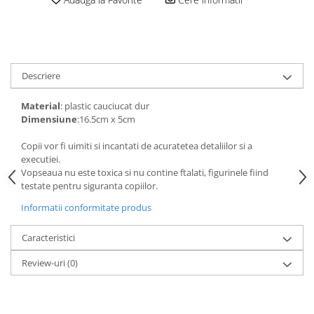
amprente
Animale salbatice
Turnuri de invatare
Cai
Insecte si paianjeni
Lumea preistorica
Descriere
Ocean si gheata
Material
: plastic cauciucat dur
Reptile si amfibieni
Dimensiune
:16.5cm x 5cm
Set figurine
Viata la ferma
Copii vor fi uimiti si incantati de acuratetea detaliilor si a
executiei.
Bancuri de lucru cu unelte
Vopseaua nu este toxica si nu contine ftalati, figurinele fiind
Constructii, cuburi, forme si culori
testate pentru siguranta copiilor.
Corturi de joaca
Informatii conformitate produs
Jucarii de rol
Caracteristici
Jucarii pentru baie
Review-uri
(0)
La doctor
Piscine cu bile