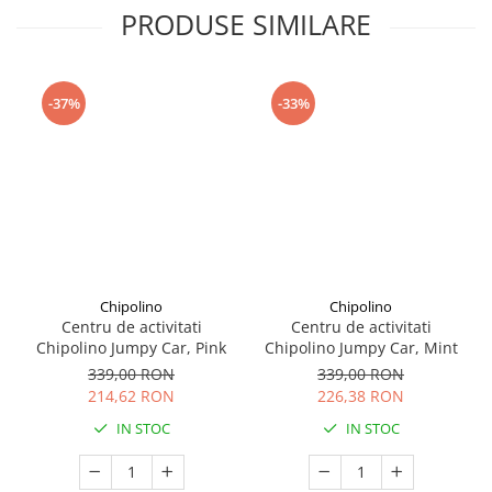
Seturi de curatenie copii
PRODUSE SIMILARE
-37%
-33%
Chipolino
Chipolino
Centru de activitati
Centru de activitati
Chipolino Jumpy Car, Pink
Chipolino Jumpy Car, Mint
339,00 RON
339,00 RON
214,62 RON
226,38 RON
IN STOC
IN STOC