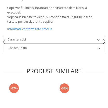
amprente
Animale salbatice
Copii vor fi uimiti si incantati de acuratetea detaliilor si a
Turnuri de invatare
executiei.
Cai
Vopseaua nu este toxica si nu contine ftalati, figurinele fiind
Insecte si paianjeni
testate pentru siguranta copiilor.
Lumea preistorica
Informatii conformitate produs
Ocean si gheata
Reptile si amfibieni
Caracteristici
Set figurine
Review-uri
(0)
Viata la ferma
Bancuri de lucru cu unelte
Constructii, cuburi, forme si culori
PRODUSE SIMILARE
Corturi de joaca
Jucarii de rol
Jucarii pentru baie
-37%
-33%
La doctor
Piscine cu bile