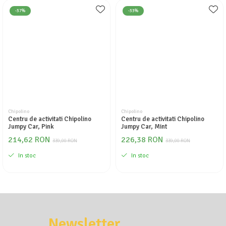
Seturi de curatenie copii
-37%
-33%
Chipolino
Chipolino
Centru de activitati Chipolino
Centru de activitati Chipolino
Jumpy Car, Pink
Jumpy Car, Mint
214,62 RON
226,38 RON
339,00 RON
339,00 RON
In stoc
In stoc
Newsletter