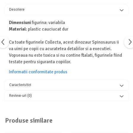
Turnuri de invatare
Animale salbatice
Descriere
Cai
Dimensiuni
figurina: variabila
Insecte si paianjeni
Material
: plastic cauciucat dur
Lumea preistorica
Ocean si gheata
Ca toate figurinele Collecta, acest dinozaur Spinosaurus ii
Reptile si amfibieni
va uimi pe copii cu acuratetea detaliilor si a executiei.
Set figurine
Vopseaua nu este toxica si nu contine ftalati, figurinele fiind
testate pentru siguranta copiilor.
Viata la ferma
Bancuri de lucru cu unelte
Informatii conformitate produs
Constructii, cuburi, forme si culori
Caracteristici
Corturi de joaca
Review-uri
(0)
Jucarii de rol
Jucarii pentru baie
La doctor
Produse similare
Piscine cu bile