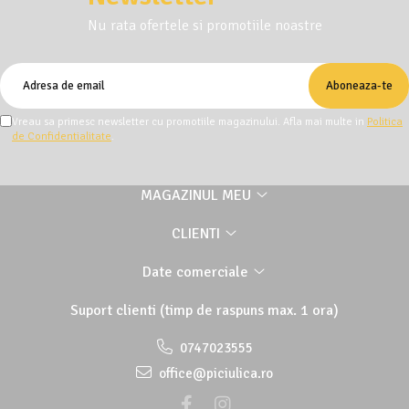
Nu rata ofertele si promotiile noastre
Vreau sa primesc newsletter cu promotiile magazinului. Afla mai multe in
Politica
de Confidentialitate
.
MAGAZINUL MEU
CLIENTI
Date comerciale
Suport clienti
(timp de raspuns max. 1 ora)
0747023555
office@piciulica.ro