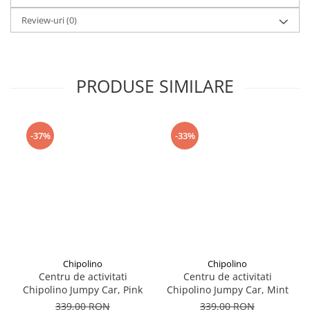
Seturi de curatenie copii
Ca toate figurinele Collecta, acest Taur Hereford ii va uimi pe copii
Review-uri
(0)
cu acuratetea detaliilor si a executiei.
Vopseaua nu este toxica si nu contine ftalati, figurinele fiind
testate pentru siguranta copiilor.
PRODUSE SIMILARE
-37%
-33%
Chipolino
Chipolino
Centru de activitati
Centru de activitati
Chipolino Jumpy Car, Pink
Chipolino Jumpy Car, Mint
339,00 RON
339,00 RON