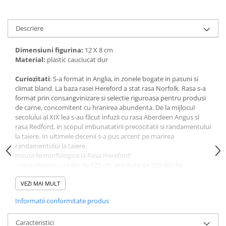
amprente
Animale salbatice
Turnuri de invatare
Cai
Descriere
Insecte si paianjeni
Dimensiuni figurina:
12 X 8 cm
Lumea preistorica
Material:
plastic cauciucat dur
Ocean si gheata
Reptile si amfibieni
Curiozitati
: S-a format in Anglia, in zonele bogate in pasuni si
climat bland. La baza rasei Hereford a stat rasa Norfolk. Rasa s-a
Set figurine
format prin consangvinizare si selectie riguroasa pentru produsi
Viata la ferma
de carne, concomitent cu hranirea abundenta. De la mijlocul
secolului al XIX lea s-au făcut infuzii cu rasa Aberdeen Angus si
Bancuri de lucru cu unelte
rasa Redford, in scopul imbunatatirii precocitatii si randamentului
Constructii, cuburi, forme si culori
la taiere. In ultimele decenii s-a pus accent pe marirea
randamentului la taiere.
Corturi de joaca
Insusirile morfologice la Rasa Hereford:
Jucarii de rol
– rasa masiva, cu talie de 125 cm, greutate de 550-600 kg
– trunchi larg, adanc, cu profil dreptunghiular
Jucarii pentru baie
– cap scurt, larg cu gatul scurt si gros
VEZI MAI MULT
– uger slab dezvoltat, laptele fiind consumat exclusiv de vitei
La doctor
Informatii conformitate produs
– membrele sunt scurte, puternice, bine imbrăcate in
Piscine cu bile
musculatura
Caracteristici