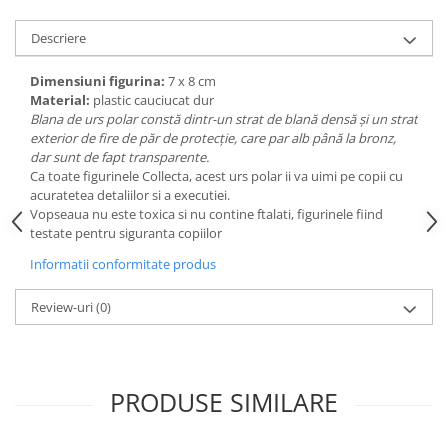
amprente
Animale salbatice
Turnuri de invatare
Descriere
Cai
Insecte si paianjeni
Dimensiuni figurina:
7 x 8 cm
Material:
plastic cauciucat dur
Lumea preistorica
Blana de urs polar constă dintr-un strat de blană densă și un strat
Ocean si gheata
exterior de fire de păr de protecție, care par alb până la bronz,
Reptile si amfibieni
dar sunt de fapt transparente.
Ca toate figurinele Collecta, acest urs polar ii va uimi pe copii cu
Set figurine
acuratetea detaliilor si a executiei.
Viata la ferma
Vopseaua nu este toxica si nu contine ftalati, figurinele fiind
testate pentru siguranta copiilor
Bancuri de lucru cu unelte
Informatii conformitate produs
Constructii, cuburi, forme si culori
Corturi de joaca
Review-uri
(0)
Jucarii de rol
Jucarii pentru baie
La doctor
PRODUSE SIMILARE
Piscine cu bile