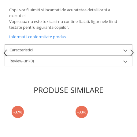
amprente
Animale salbatice
Copii vor fi uimiti si incantati de acuratetea detaliilor si a
Turnuri de invatare
executiei.
Cai
Vopseaua nu este toxica si nu contine ftalati, figurinele fiind
Insecte si paianjeni
testate pentru siguranta copiilor.
Lumea preistorica
Informatii conformitate produs
Ocean si gheata
Reptile si amfibieni
Caracteristici
Set figurine
Review-uri
(0)
Viata la ferma
Bancuri de lucru cu unelte
Constructii, cuburi, forme si culori
PRODUSE SIMILARE
Corturi de joaca
Jucarii de rol
Jucarii pentru baie
-37%
-33%
La doctor
Piscine cu bile