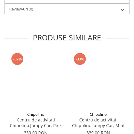
Seturi de curatenie copii
Review-uri
(0)
PRODUSE SIMILARE
-37%
-33%
Chipolino
Chipolino
Centru de activitati
Centru de activitati
Chipolino Jumpy Car, Pink
Chipolino Jumpy Car, Mint
339,00 RON
339,00 RON