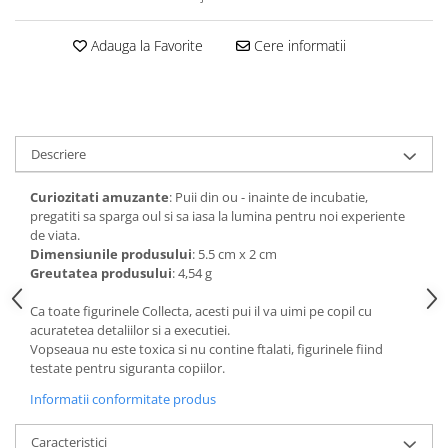
amprente
Animale salbatice
Turnuri de invatare
Adauga la Favorite
Cere informatii
Cai
Insecte si paianjeni
Lumea preistorica
Ocean si gheata
Descriere
Reptile si amfibieni
Set figurine
Curiozitati
amuzante
: Puii din ou - inainte de incubatie,
Viata la ferma
pregatiti sa sparga oul si sa iasa la lumina pentru noi experiente
Bancuri de lucru cu unelte
de viata.
Dimensiunile produsului
: 5.5 cm x 2 cm
Constructii, cuburi, forme si culori
Greutatea produsului
: 4,54 g
Corturi de joaca
Ca toate figurinele Collecta, acesti pui il va uimi pe copil cu
Jucarii de rol
acuratetea detaliilor si a executiei.
Vopseaua nu este toxica si nu contine ftalati, figurinele fiind
Jucarii pentru baie
testate pentru siguranta copiilor.
La doctor
Informatii conformitate produs
Piscine cu bile
Caracteristici