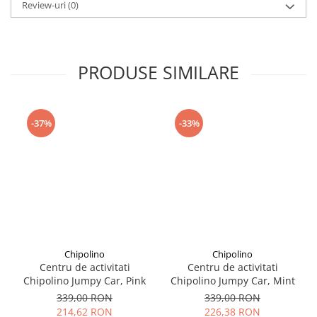
Seturi de curatenie copii
Review-uri
(0)
PRODUSE SIMILARE
-37%
-33%
Chipolino
Chipolino
Centru de activitati
Centru de activitati
Chipolino Jumpy Car, Pink
Chipolino Jumpy Car, Mint
339,00 RON
339,00 RON
214,62 RON
226,38 RON