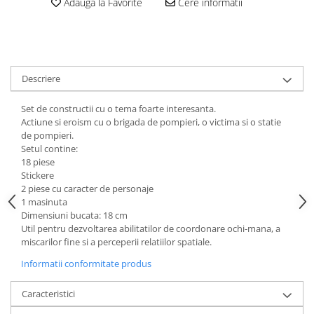
Adauga la Favorite
Cere informatii
amprente
Animale salbatice
Turnuri de invatare
Cai
Insecte si paianjeni
Lumea preistorica
Descriere
Ocean si gheata
Set de constructii cu o tema foarte interesanta.
Reptile si amfibieni
Actiune si eroism cu o brigada de pompieri, o victima si o statie
Set figurine
de pompieri.
Viata la ferma
Setul contine:
18 piese
Bancuri de lucru cu unelte
Stickere
Constructii, cuburi, forme si culori
2 piese cu caracter de personaje
1 masinuta
Corturi de joaca
Dimensiuni bucata: 18 cm
Util pentru dezvoltarea abilitatilor de coordonare ochi-mana, a
Jucarii de rol
miscarilor fine si a perceperii relatiilor spatiale.
Jucarii pentru baie
Informatii conformitate produs
La doctor
Caracteristici
Piscine cu bile