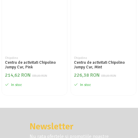
Seturi de curatenie copii
Chipolino
Chipolino
Centru de activitati Chipolino
Centru de activitati Chipolino
Jumpy Car, Pink
Jumpy Car, Mint
214,62 RON
226,38 RON
339,00 RON
339,00 RON
In stoc
In stoc
Newsletter
Nu rata ofertele si promotiile noastre