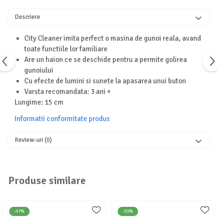
Turnuri de invatare
Animale salbatice
Descriere
Cai
Insecte si paianjeni
City Cleaner imita perfect o masina de gunoi reala, avand
toate functiile lor familiare
Lumea preistorica
Are un haion ce se deschide pentru a permite golirea
Ocean si gheata
gunoiului
Reptile si amfibieni
Cu efecte de lumini si sunete la apasarea unui buton
Set figurine
Varsta recomandata: 3 ani +
Viata la ferma
Lungime: 15 cm
Bancuri de lucru cu unelte
Informatii conformitate produs
Constructii, cuburi, forme si culori
Review-uri
(0)
Corturi de joaca
Jucarii de rol
Jucarii pentru baie
Produse similare
La doctor
Piscine cu bile
-37%
-33%