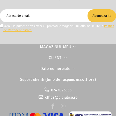
Vreau sa primesc newsletter cu promotiile magazinului. Afla mai multe in
Politica
de Confidentialitate
.
MAGAZINUL MEU
CLIENTI
Date comerciale
Suport clienti
(timp de raspuns max. 1 ora)
0747023555
office@piciulica.ro