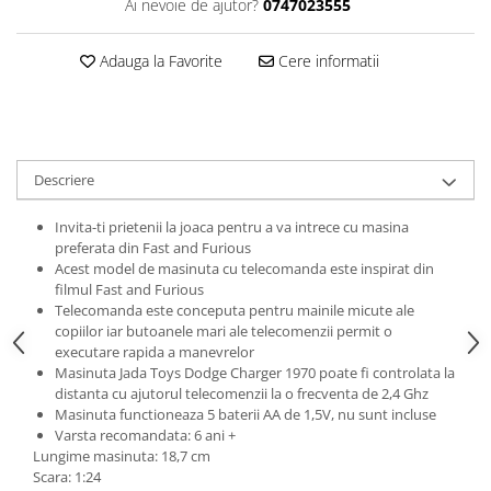
Ai nevoie de ajutor?
0747023555
amprente
Animale salbatice
Turnuri de invatare
Cai
Adauga la Favorite
Cere informatii
Insecte si paianjeni
Lumea preistorica
Ocean si gheata
Reptile si amfibieni
Descriere
Set figurine
Invita-ti prietenii la joaca pentru a va intrece cu masina
Viata la ferma
preferata din Fast and Furious
Bancuri de lucru cu unelte
Acest model de masinuta cu telecomanda este inspirat din
filmul Fast and Furious
Constructii, cuburi, forme si culori
Telecomanda este conceputa pentru mainile micute ale
Corturi de joaca
copiilor iar butoanele mari ale telecomenzii permit o
executare rapida a manevrelor
Jucarii de rol
Masinuta Jada Toys Dodge Charger 1970 poate fi controlata la
Jucarii pentru baie
distanta cu ajutorul telecomenzii la o frecventa de 2,4 Ghz
Masinuta functioneaza 5 baterii AA de 1,5V, nu sunt incluse
La doctor
Varsta recomandata: 6 ani +
Lungime masinuta: 18,7 cm
Piscine cu bile
Scara: 1:24